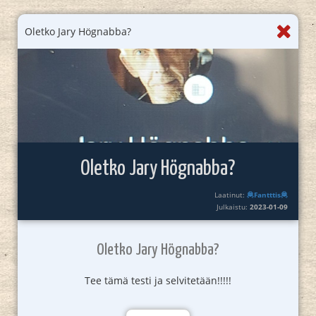
Oletko Jary Högnabba?
Oletko Jary Högnabba?
Laatinut:
🦧Fantttis🦧
Julkaistu:
2023-01-09
Oletko Jary Högnabba?
Tee tämä testi ja selvitetään!!!!!