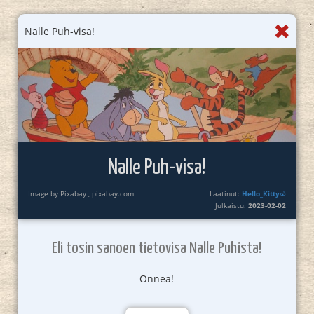
Nalle Puh-visa!
Nalle Puh-visa!
Image by Pixabay , pixabay.com
Laatinut:
Hello_Kitty♧
Julkaistu:
2023-02-02
Eli tosin sanoen tietovisa Nalle Puhista!
Onnea!