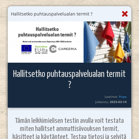
Hallitsetko puhtauspalvelualan termit ?
Hallitsetko puhtauspalvelualan termit
?
Laatinut:
Pupa
Julkaistu:
2023-03-14
Tämän leikkimielisen testin avulla voit testata
miten hallitset ammattisiivouksen termit,
käsitteet ja käytänteet. Testaa tietosi ja selvitä