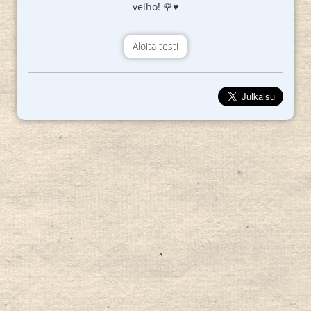
velho! 🌹♥️
Aloita testi