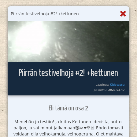
Piirrän testivelhoja #2! +kettunen
Piirrän testivelhoja #2! +kettunen
Laatinut:
Kidetassu
Julkaistu:
2023-03-17
Eli tämä on osa 2
Menehän jo testiin! Ja kiitos Kettunen ideoista, auttoi
paljon, ja sai minut jatkamaan🥰☺️♥️🌹🎀 Ehdottomasti
voidaan olla velhokamuja, velhoperuna. Olet mahtava