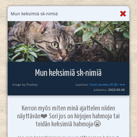
Mun keksimiä sk-nimiä
Mun keksimiä sk-nimiä
Image by Pixabay
Laatinut:
Testi_toukka (⁠ಠ⁠_⁠ಠ⁠)⁠>⁠⌐⁠■⁠-⁠■
Julkaistu:
2023-03-26
Kerron myös miten minä ajattelen niiden
näyttävän❤️ Sori jos on kirjojen hahmoja tai
teidän keksimiä hahmoja😭