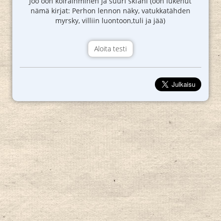
Joo oon koiraihminen ja suuri skfani (oon lukenut
nämä kirjat: Perhon lennon näky, vatukkatähden
myrsky, villiin luontoon,tuli ja jää)
Aloita testi