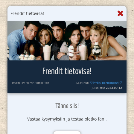
Frendit tietovisa!
Frendit tietovisa!
Image by Harry Potter_fan
Laatinut:
♡✨️Yön_perhonen✨♡
Julkaistu:
2023-09-12
Tänne siis!
Vastaa kysymyksiin ja testaa oletko fani.