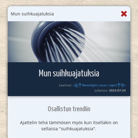
Mun suihkuajatuksia
Mun suihkuajatuksia
Laatinut:
꧁༒Moonlight_swan_night༒꧂
Julkaistu:
2023-07-24
Osallistun trendiin
Ajattelin tehä tämmösen myös kun itselläkin on
sellaisia "suihkuajatuksia".