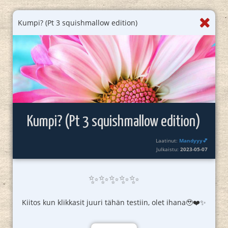
Kumpi? (Pt 3 squishmallow edition)
Kumpi? (Pt 3 squishmallow edition)
Laatinut:
Mandyyy💕
Julkaistu:
2023-05-07
✨✨✨✨✨
Kiitos kun klikkasit juuri tähän testiin, olet ihana🥹❤️✨