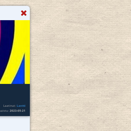
Laatinut:
Lantti
lkaistu:
2023-05-21