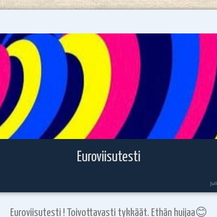
Euroviisutesti
Ju
Euroviisutesti ! Toivottavasti tykkäät. Ethän huijaa😊