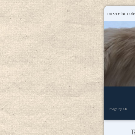
mikä eläin ole
Image by s.h
T