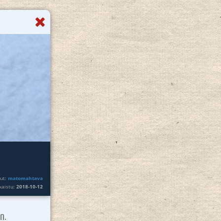
nut:
matomahtava
lkaistu:
2018-10-12
n.