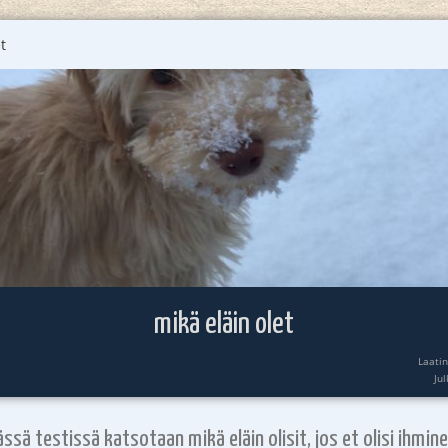
t
mikä eläin olet
Laati
Ju
ässä testissä katsotaan mikä eläin olisit, jos et olisi ihmine