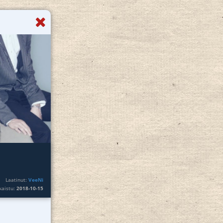
Laatinut:
VeeNi
lkaistu:
2018-10-15