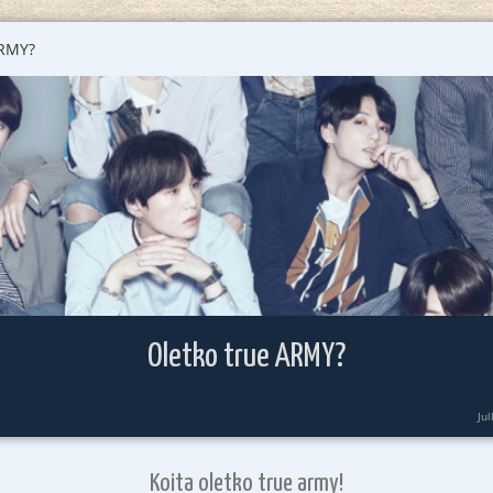
ARMY?
Oletko true ARMY?
Ju
Koita oletko true army!