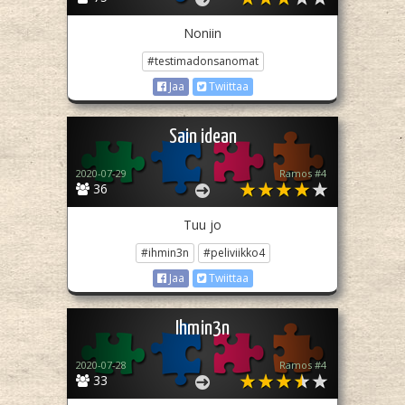
Noniin
#testimadonsanomat
Jaa
Twiittaa
Sain idean
2020-07-29
Ramos #4
36
Tuu jo
#ihmin3n
#peliviikko4
Jaa
Twiittaa
Ihmin3n
2020-07-28
Ramos #4
33