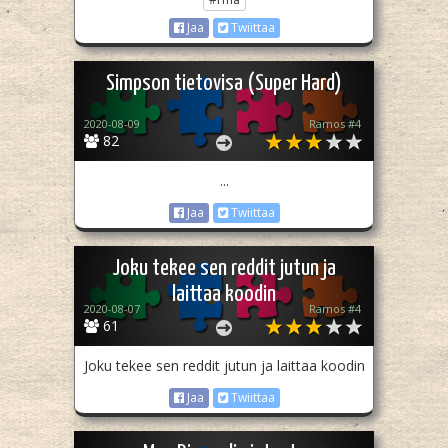
Jaa
Twiittaa
Simpson tietovisa (Super Hard)
2020-08-09
Ramos #4
82
...
Jaa
Twiittaa
Joku tekee sen reddit jutun ja
laittaa koodin
2020-08-07
Ramos #4
61
Joku tekee sen reddit jutun ja laittaa koodin
Jaa
Twiittaa