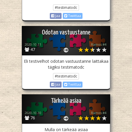
#testimatodc
Jaa
Twiittaa
Odotan vastuustanne
2020-10-11
Ramos #4
47
Eli testivelhot odotan vastuustanne laittakaa
tägiksi testimatodc
#testimatodc
Jaa
Twiittaa
Tärkeää asiaa
2020-10-10
Ramos #4
76
Mulla on tärkeää asiaa