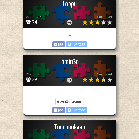
Loppu
2020-07-30
Ramos #4
74
...
Jaa
Twiittaa
Ihmin3n
2020-07-30
Ramos #4
29
...
#peli2mukaan
Jaa
Twiittaa
Tuun mukaan