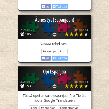
Jaa
Twiittaa
Äänestys(Espanjaan)
2021-03-27
Ramos #4
105
Vastaa rehellisesti
#espanja
#opi
Jaa
Twiittaa
Opi Espanjaa
2021-03-27
Ramos #4
153
Tässä opetan sulle espanjaa! Pro Tip älä
luota Google Translateen
#opi
#espanjaa
#opiespanjaa