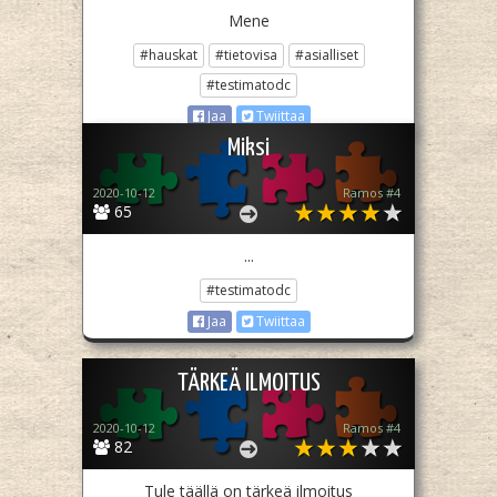
Mene
#hauskat
#tietovisa
#asialliset
#testimatodc
Jaa
Twiittaa
Miksi
2020-10-12
Ramos #4
65
...
#testimatodc
Jaa
Twiittaa
TÄRKEÄ ILMOITUS
2020-10-12
Ramos #4
82
Tule täällä on tärkeä ilmoitus