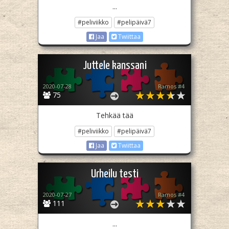
...
#peliviikko
#pelipäivä7
Jaa
Twiittaa
Juttele kanssani
2020-07-28
Ramos #4
75
Tehkää tää
#peliviikko
#pelipäivä7
Jaa
Twiittaa
Urheilu testi
2020-07-27
Ramos #4
111
...