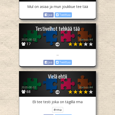
Mul on asiaa ja mun joukkue tee tää
Jaa
Twiittaa
Testivelhot tehkää tää
2020-08-02
Ramos #4
17
...
Jaa
Twiittaa
Vielä ehtii
2020-08-02
Ramos #4
68
Eli tee testi joka on tägillä rma
#rma