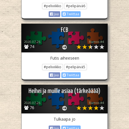
#peliviikko
#pelipäivä6
Jaa
Twiittaa
FCB
2020-07-26
Ramos #4
74
Futis aiheeseen
#peliviikko
#pelipäivä5
Jaa
Twiittaa
Heihei ja muille asiaa (tärkeääää)
2020-07-26
Ramos #4
76
Tulkaapa jo
Jaa
Twiittaa