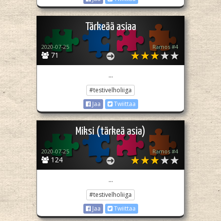
Tärkeää asiaa
2020-07-25
Ramos #4
71
...
#testivelholiiga
Jaa
Twiittaa
Miksi (tärkeä asia)
2020-07-25
Ramos #4
124
...
#testivelholiiga
Jaa
Twiittaa