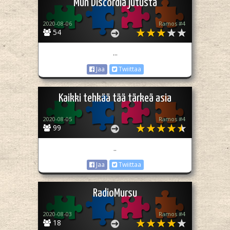
Mun Discordia jutusta
2020-08-06
Ramos #4
54
...
Jaa
Twiittaa
Kaikki tehkää tää tärkeä asia
2020-08-05
Ramos #4
99
..
Jaa
Twiittaa
RadioMursu
2020-08-03
Ramos #4
18