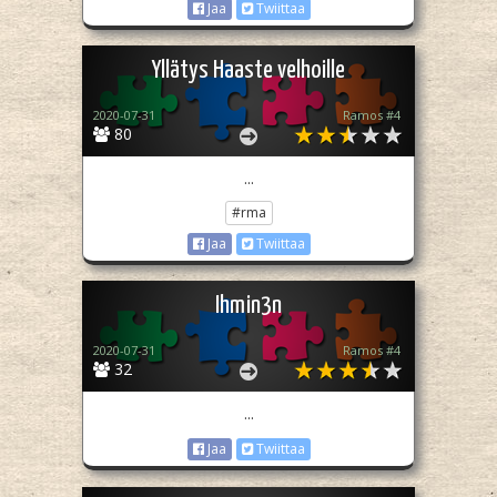
Jaa
Twiittaa
Yllätys Haaste velhoille
2020-07-31
Ramos #4
80
...
#rma
Jaa
Twiittaa
Ihmin3n
2020-07-31
Ramos #4
32
...
Jaa
Twiittaa