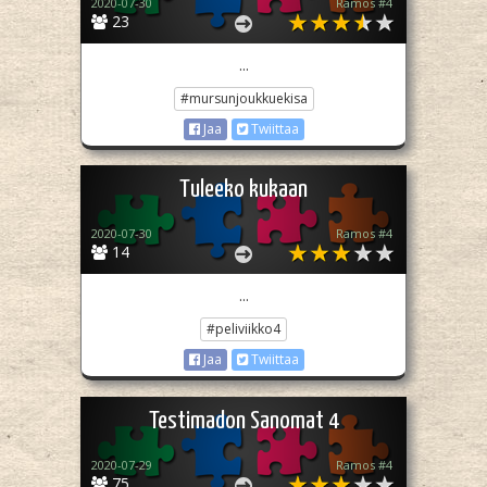
2020-07-30
Ramos #4
23
...
#mursunjoukkuekisa
Jaa
Twiittaa
Tuleeko kukaan
2020-07-30
Ramos #4
14
...
#peliviikko4
Jaa
Twiittaa
Testimadon Sanomat 4
2020-07-29
Ramos #4
75