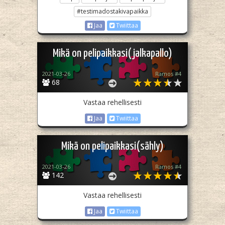
#testimadostakivapaikka
Jaa
Twiittaa
Mikä on pelipaikkasi(jalkapallo)
2021-03-26
Ramos #4
68
Vastaa rehellisesti
Jaa
Twiittaa
Mikä on pelipaikkasi(sähly)
2021-03-26
Ramos #4
142
Vastaa rehellisesti
Jaa
Twiittaa