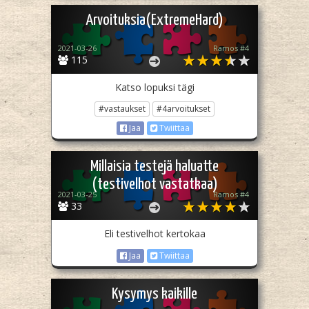
Arvoituksia(ExtremeHard)
2021-03-26
Ramos #4
115
Katso lopuksi tägi
#vastaukset
#4arvoitukset
Jaa
Twiittaa
Millaisia testejä haluatte
(testivelhot vastatkaa)
2021-03-25
Ramos #4
33
Eli testivelhot kertokaa
Jaa
Twiittaa
Kysymys kaikille