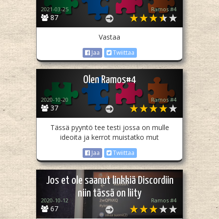
2021-03-25
Ramos #4
87
Vastaa
Jaa
Twiittaa
Olen Ramos#4
2020-10-20
Ramos #4
37
Tässä pyyntö tee testi jossa on mulle
ideoita ja kerrot muistatko mut
Jaa
Twiittaa
Jos et ole saanut linkkiä Discordiin
niin tässä on liity
2020-10-12
Ramos #4
67