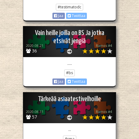
#testimatodc
Jaa
Twiittaa
Vain heille joilla on BS Ja jotka
etsivät jengiä
2020-08-21
Ramos #4
36
.....
#bs
Jaa
Twiittaa
Tärkeää asiaatestivelhoille
2020-08-11
Ramos #4
57
...
#rma