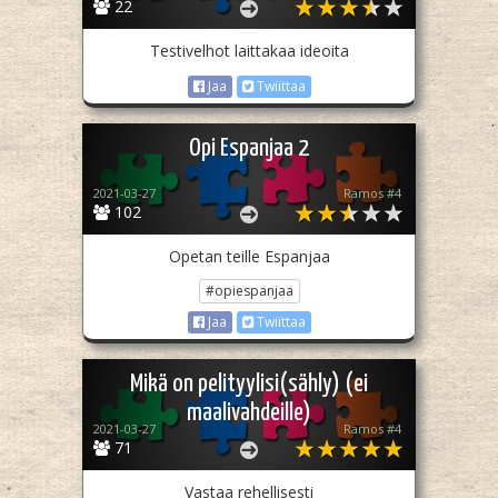
22
Testivelhot laittakaa ideoita
Jaa
Twiittaa
Opi Espanjaa 2
2021-03-27
Ramos #4
102
Opetan teille Espanjaa
#opiespanjaa
Jaa
Twiittaa
Mikä on pelityylisi(sähly) (ei
maalivahdeille)
2021-03-27
Ramos #4
71
Vastaa rehellisesti