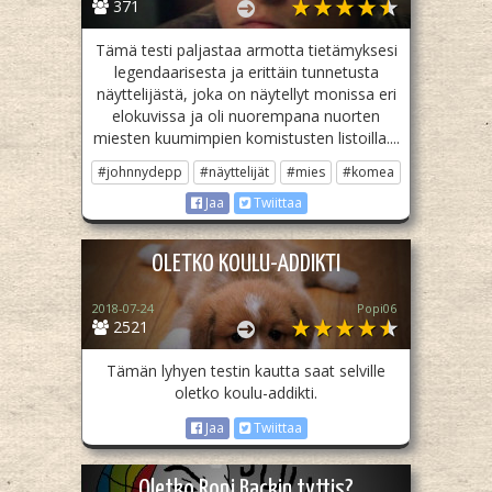
371
Tämä testi paljastaa armotta tietämyksesi
legendaarisesta ja erittäin tunnetusta
näyttelijästä, joka on näytellyt monissa eri
elokuvissa ja oli nuorempana nuorten
miesten kuumimpien komistusten listoilla....
#johnnydepp
#näyttelijät
#mies
#komea
Jaa
Twiittaa
OLETKO KOULU-ADDIKTI
2018-07-24
Popi06
2521
Tämän lyhyen testin kautta saat selville
oletko koulu-addikti.
Jaa
Twiittaa
Oletko Roni Backin tyttis?