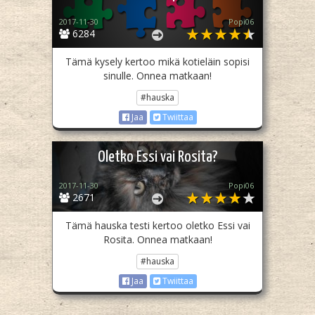
2017-11-30
Popi06
6284
Tämä kysely kertoo mikä kotieläin sopisi
sinulle. Onnea matkaan!
#hauska
Jaa
Twiittaa
Oletko Essi vai Rosita?
2017-11-30
Popi06
2671
Tämä hauska testi kertoo oletko Essi vai
Rosita. Onnea matkaan!
#hauska
Jaa
Twiittaa