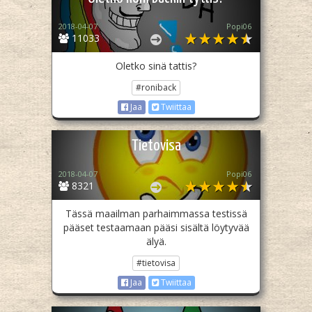
2018-04-07
Popi06
11033
Oletko sinä tattis?
#roniback
Jaa
Twiittaa
Tietovisa
2018-04-07
Popi06
8321
Tässä maailman parhaimmassa testissä
pääset testaamaan pääsi sisältä löytyvää
älyä.
#tietovisa
Jaa
Twiittaa