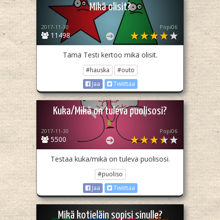
Mikä olisit?
2017-11-30
Popi06
11498
Tämä Testi kertoo mikä olisit.
#hauska
#outo
Jaa
Twiittaa
Kuka/Mikä on tuleva puolisosi?
2017-11-30
Popi06
5500
Testaa kuka/mikä on tuleva puolisosi.
#puoliso
Jaa
Twiittaa
Mikä kotieläin sopisi sinulle?