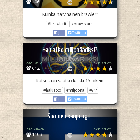
406
Kuinka harvinainen brawler?
#brawlerit
#brawlstars
Jaa
Twiittaa
Haluatko miljonääriksi?
2020-04-28
SeniorPetu
612
Katsotaan saatko kaikki 15 oikein.
#haluatko
#miljoona
#???
Jaa
Twiittaa
Suomen kaupungit.
2020-04-24
SeniorPetu
1103