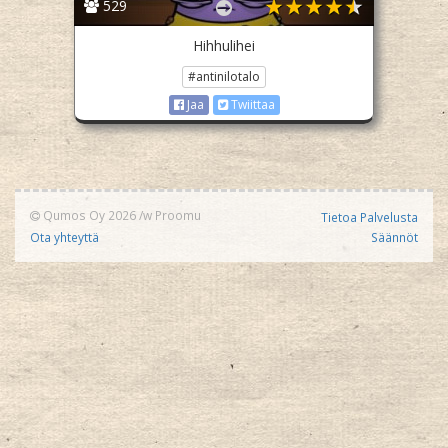
529
Hihhulihei
#antinilotalo
Jaa
Twiittaa
Qumos Oy 2026
/w
Proomu
Tietoa Palvelusta
Ota yhteyttä
Säännöt