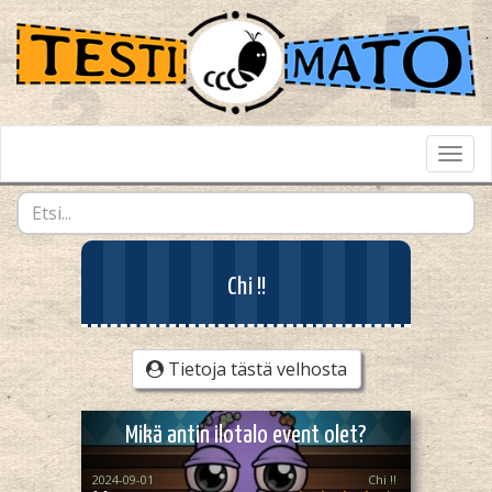
Toggl
Navig
Chi !!
Tietoja tästä velhosta
Mikä antin ilotalo event olet?
2024-09-01
Chi !!