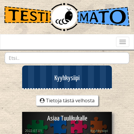
Toggl
Navig
Kyyhkysiipi
Tietoja tästä velhosta
Asiaa Tuulikukalle
2022-07-01
Kyyhkysiipi