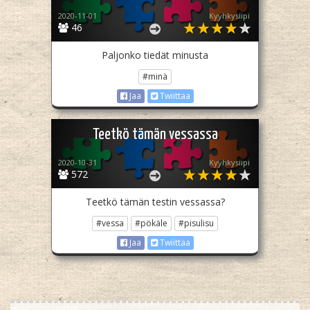
2020-11-01
Kyyhkysiipi
46
Paljonko tiedät minusta
#minä
Jaa
Twiittaa
Teetkö tämän vessassa
2020-10-31
Kyyhkysiipi
572
Teetkö tämän testin vessassa?
#vessa
#pökäle
#pisulisu
Jaa
Twiittaa