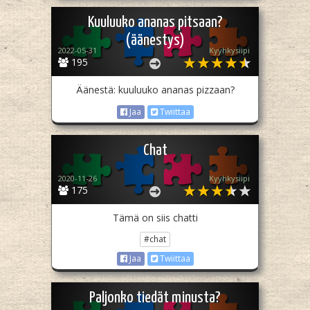
Kuuluuko ananas pitsaan?
(äänestys)
2022-05-31
Kyyhkysiipi
195
Äänestä: kuuluuko ananas pizzaan?
Jaa
Twiittaa
Chat
2020-11-26
Kyyhkysiipi
175
Tämä on siis chatti
#chat
Jaa
Twiittaa
Paljonko tiedät minusta?