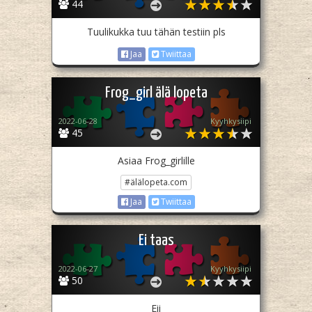
44
Tuulikukka tuu tähän testiin pls
Jaa
Twiittaa
Frog_girl älä lopeta
2022-06-28
Kyyhkysiipi
45
Asiaa Frog_girlille
#älälopeta.com
Jaa
Twiittaa
Ei taas
2022-06-27
Kyyhkysiipi
50
Eii