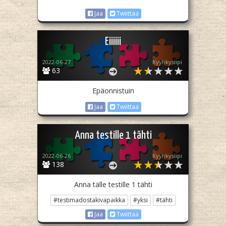
Jaa
Twiittaa
Eiiiiii
2022-06-27
Kyyhkysiipi
63
Epäonnistuin
Jaa
Twiittaa
Anna testille 1 tähti
2022-06-26
Kyyhkysiipi
138
Anna tälle testille 1 tähti
#testimadostakivapaikka
#yksi
#tähti
Jaa
Twiittaa