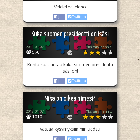
Velelelleelleleho
Jaa
Twiittaa
Kuka suomen presidentti on isäsi
2018-01-07
Yksisarvinenn :3
570
Kohta saat tietää kuka suomen presidentti
isäsi on!
Jaa
Twiittaa
Mikä on oikea nimesi?
2018-01-07
Yksisarvinenn :3
1010
vastaa kysymyksiin niin tiedät!
Jaa
Twiittaa