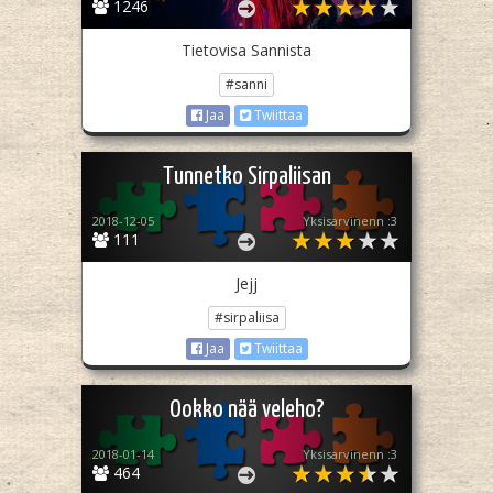
1246
Tietovisa Sannista
#sanni
Jaa
Twiittaa
Tunnetko Sirpaliisan
2018-12-05
Yksisarvinenn :3
111
Jejj
#sirpaliisa
Jaa
Twiittaa
Ookko nää veleho?
2018-01-14
Yksisarvinenn :3
464