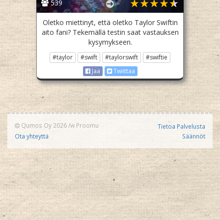
539
Oletko miettinyt, että oletko Taylor Swiftin
aito fani? Tekemällä testin saat vastauksen
kysymykseen.
#taylor
#swift
#taylorswift
#swiftie
Jaa
Twiittaa
Qumos Oy 2026
/w
Proomu
Tietoa Palvelusta
Ota yhteyttä
Säännöt