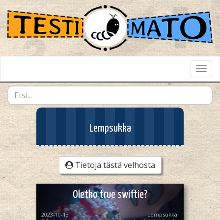
Toggl
Navig
Lempsukka
Tietoja tästä velhosta
Oletko true swiftie?
2023-10-13
Lempsukka