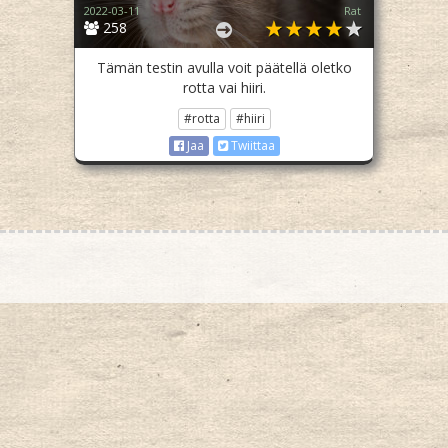
2022-03-11
Rat
258
Tämän testin avulla voit päätellä oletko
rotta vai hiiri.
#rotta
#hiiri
Jaa
Twiittaa