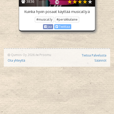
3836
Kuinka hyvin posaat käyttää musical.ly:ä
#musical.ly
#persikkalaine
Jaa
Twiittaa
Qumos Oy 2026
/w
Proomu
Tietoa Palvelusta
Ota yhteyttä
Säännöt