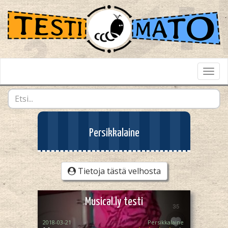
Toggl
Navig
Persikkalaine
Tietoja tästä velhosta
Musical.ly testi
2018-03-21
Persikkalaine