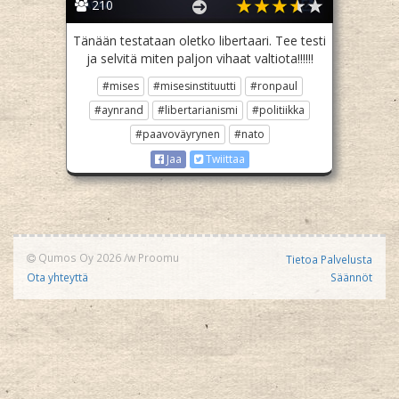
210
Tänään testataan oletko libertaari. Tee testi
ja selvitä miten paljon vihaat valtiota!!!!!!
#mises
#misesinstituutti
#ronpaul
#aynrand
#libertarianismi
#politiikka
#paavoväyrynen
#nato
Jaa
Twiittaa
Qumos Oy 2026
/w
Proomu
Tietoa Palvelusta
Ota yhteyttä
Säännöt