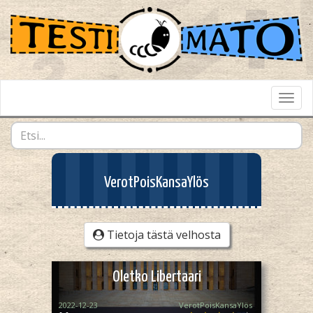
Toggl
Navig
VerotPoisKansaYlös
Tietoja tästä velhosta
Oletko Libertaari
2022-12-23
VerotPoisKansaYlös