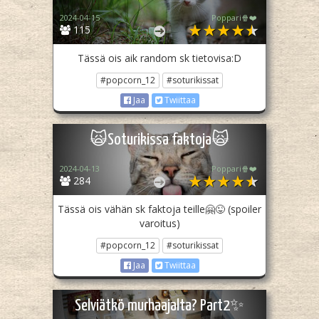
2024-04-15
Poppari🍿❤️
115
Tässä ois aik random sk tietovisa:D
#popcorn_12
#soturikissat
Jaa
Twiittaa
🙀Soturikissa faktoja🙀
2024-04-13
Poppari🍿❤️
284
Tässä ois vähän sk faktoja teille🤗😜 (spoiler
varoitus)
#popcorn_12
#soturikissat
Jaa
Twiittaa
Selviätkö murhaajalta? Part2✨