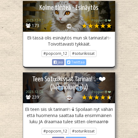
Kolme tähteä - Esinäytös
2023-12-07
Poppari🍿❤️
173
Eli tässä olis esinäytös mun sk tarinasta!✨
Toivottavasti tykkäät.
#popcorn_12
#soturikissat
Jaa
Twiittaa
Teen Soturikissat Tarinan!✨❤️
(hahmoluettelu)
2023-12-06
Poppari🍿❤️
239
Eli teen siis sk tarinan!✨🕯️ Spoilaan nyt vähän
että huomenna saattaa tulla ensimmäinen
luku JA draamaa tulee sitten olemaan!❄️
#popcorn_12
#soturikissat