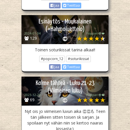
Jaa
Twiittaa
Esinäytös - Muukalainen
(+Hahmoluettelo)
2024-01-04
Poppari🍿❤️
129
Toinen soturikissat tarina alkaa!!
#popcorn_12
#soturikissat
Jaa
Twiittaa
Kolme tähteä - Luku 21-23
(Viimeinen luku)
2023-12-28
Poppari🍿❤️
69
Nyt ois jo viimeisen luvun aika 👏👏💪 Teen
tän jälkeen sitten toisen sk sarjan. Ja
spoilaan nyt vähän niin se kertoo naaras
kissasta:)