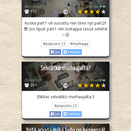
2024-03-23
Poppari🍿❤️
151
koska part1 oli suosittu niin teen nyt part2!!
😎 Jos tipuit part1 niin koitappa tässä selvitä!
✨😉
#popcorn_12
#murhaaja
Jaa
Twiittaa
Selviätkö murhaajalta?
2024-03-22
Poppari🍿❤️
391
Elikkäs selviätkö murhaajalta:3
#popcorn_12
Jaa
Twiittaa
Yritä arvata mikä lintu on kyseessä!