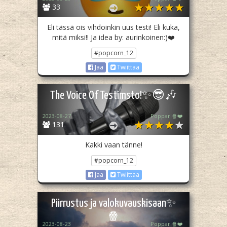
33
Eli tässä ois vihdoinkin uus testi! Eli kuka,
mitä miksi!! Ja idea by: aurinkoinen:)❤️
#popcorn_12
Jaa
Twiittaa
The Voice Of Testimsto!✨😎🎶
2023-08-27
Poppari🍿❤️
131
Kakki vaan tänne!
#popcorn_12
Jaa
Twiittaa
Piirrustus ja valokuvauskisaan✨
🍿
2023-08-23
Poppari🍿❤️