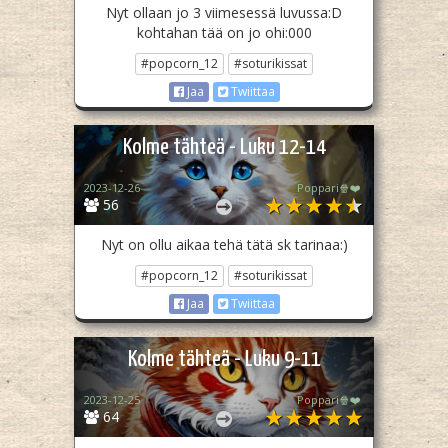
Nyt ollaan jo 3 viimesessä luvussa:D
kohtahan tää on jo ohi:000
#popcorn_12
#soturikissat
Jaa
Twiittaa
Kolme tähteä - Luku 12-14
2023-12-26
Poppari🍿❤️
56
Nyt on ollu aikaa tehä tätä sk tarinaa:)
#popcorn_12
#soturikissat
Jaa
Twiittaa
Kolme tähteä - Luku 9-11
2023-12-25
Poppari🍿❤️
64