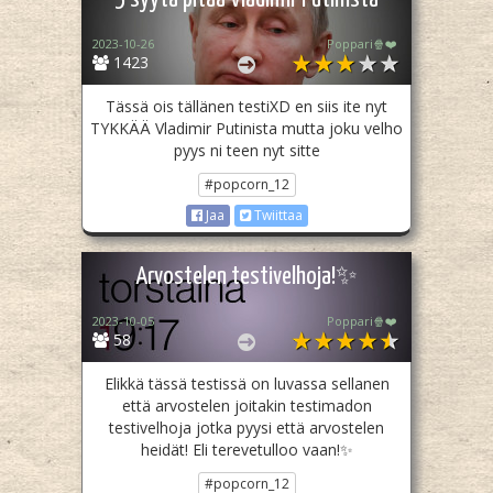
2023-10-26
Poppari🍿❤️
1423
Tässä ois tällänen testiXD en siis ite nyt
TYKKÄÄ Vladimir Putinista mutta joku velho
pyys ni teen nyt sitte
#popcorn_12
Jaa
Twiittaa
Arvostelen testivelhoja!✨
2023-10-05
Poppari🍿❤️
58
Elikkä tässä testissä on luvassa sellanen
että arvostelen joitakin testimadon
testivelhoja jotka pyysi että arvostelen
heidät! Eli terevetulloo vaan!✨
#popcorn_12