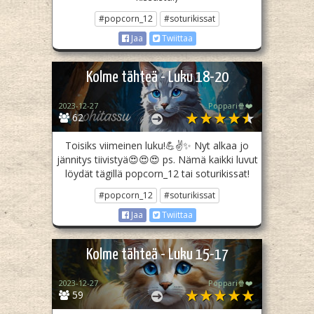
#popcorn_12
#soturikissat
Jaa
Twiittaa
Kolme tähteä - Luku 18-20
2023-12-27
Poppari🍿❤️
62
Toisiks viimeinen luku!💪✌️✨ Nyt alkaa jo
jännitys tiivistyä😍😍😍 ps. Nämä kaikki luvut
löydät tägillä popcorn_12 tai soturikissat!
#popcorn_12
#soturikissat
Jaa
Twiittaa
Kolme tähteä - Luku 15-17
2023-12-27
Poppari🍿❤️
59