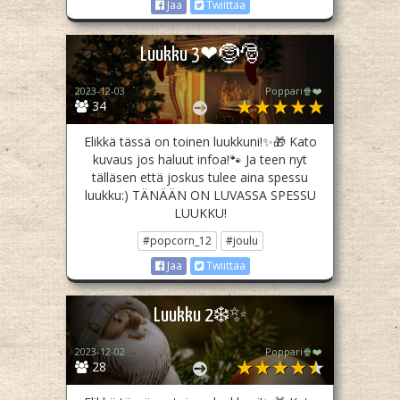
Jaa
Twiittaa
Luukku 3❤🤶🎅
2023-12-03
Poppari🍿❤️
34
Elikkä tässä on toinen luukkuni!✨🎁 Kato
kuvaus jos haluut infoa!🐾 Ja teen nyt
tälläsen että joskus tulee aina spessu
luukku:) TÄNÄÄN ON LUVASSA SPESSU
LUUKKU!
#popcorn_12
#joulu
Jaa
Twiittaa
Luukku 2❄️✨
2023-12-02
Poppari🍿❤️
28