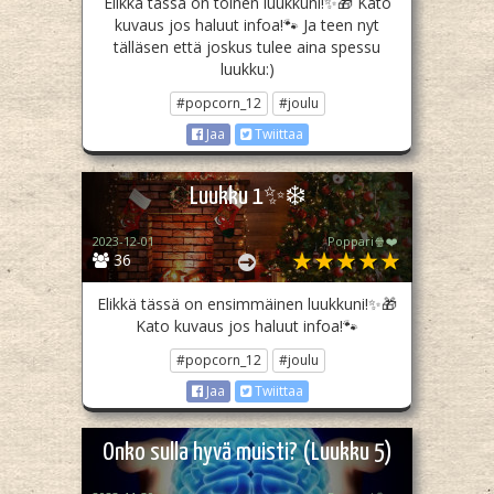
Elikkä tässä on toinen luukkuni!✨🎁 Kato
kuvaus jos haluut infoa!🐾 Ja teen nyt
tälläsen että joskus tulee aina spessu
luukku:)
#popcorn_12
#joulu
Jaa
Twiittaa
Luukku 1✨❄️
2023-12-01
Poppari🍿❤️
36
Elikkä tässä on ensimmäinen luukkuni!✨🎁
Kato kuvaus jos haluut infoa!🐾
#popcorn_12
#joulu
Jaa
Twiittaa
Onko sulla hyvä muisti? (Luukku 5)