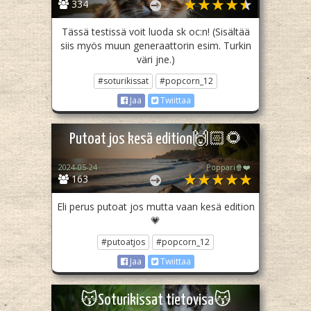
334
Tässä testissä voit luoda sk oc:n! (Sisältää
siis myös muun generaattorin esim. Turkin
väri jne.)
#soturikissat
#popcorn_12
Jaa
Twiittaa
Putoat jos kesä edition🙌🏻🌻
2024-05-24
Poppari🍿❤️
163
Eli perus putoat jos mutta vaan kesä edition
💗
#putoatjos
#popcorn_12
Jaa
Twiittaa
😽Soturikissat tietovisa😽