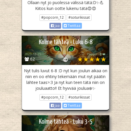
Ollaan nyt jo puolessa välissä tätä:D✨💪
Kiitos kun ootte lukenu tätä😍😍
#popcorn_12
#soturikissat
Jaa
Twiittaa
Kolme tähteä - Luku 6-8
2023-12-25
Poppari🍿❤️
62
Nyt tulis luvut 6-8 :D nyt kun joulun aikaa on
niin en oo ehtiny tekemään mut nyt päätin
lähtee taas>:3 Ja nyt kun teen tätä niin on
jouluaatto!! Et hyvvää joulua❄️✨
#popcorn_12
#soturikissat
Jaa
Twiittaa
Kolme tähteä - Luku 3-5