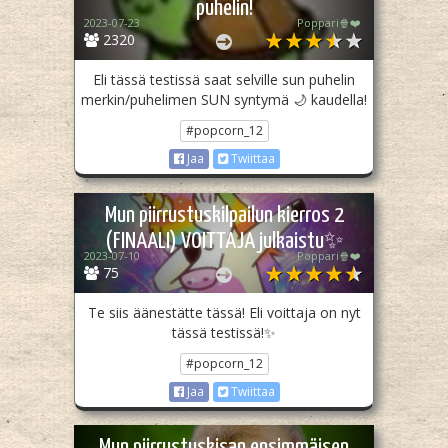
puhelin!
2023-07-23
Poppari🍿❤️
2320
Eli tässä testissä saat selville sun puhelin
merkin/puhelimen SUN syntymä 🌙 kaudella!
#popcorn_12
Jaa
Twiittaa
Mun piirrustuskilpailun kierros 2
(FINAALI) VOITTAJA julkaistu✨
2023-07-10
Poppari🍿❤️
75
Te siis äänestätte tässä! Eli voittaja on nyt
tässä testissä!✨
#popcorn_12
Jaa
Twiittaa
Mun piirrustuskisan ensimmäisen