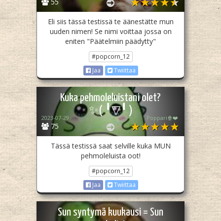
55
Eli siis tässä testissä te äänestätte mun
uuden nimen! Se nimi voittaa jossa on
eniten "Päätelmiin päädytty"
#popcorn_12
Jaa
Twiittaa
Kuka pehmoleluistani olet?
✨(⁠ ⁠╹⁠▽⁠╹⁠ ⁠)
2023-07-29
Poppari🍿❤️
75
Tässä testissä saat selville kuka MUN
pehmoleluista oot!
#popcorn_12
Jaa
Twiittaa
Sun syntymä kuukausi = Sun