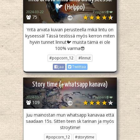
🐦 (Helppo)
2024-03-22
Poppari🍿❤️
75
Yritä arvata kuvan perusteella mikä lintu on
kyseessä! Tässä testissä myös kerron miten
hyvin tunnet linnut🐦 muista tämä ei ole
100% varma😎
#popcorn_12
#linnut
Jaa
Twiittaa
Story time (+whatsapp kanava)
2024-03-16
Poppari🍿❤️
109
Juu mainostan mun whatsapp kanavaa että
saadaan 15s. Sitten teen sk tarinan ja myös
stroytime!
#popcorn_12
#storytime