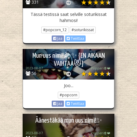
331
Tässä testissä saat selville soturikissat
hahmosi!
#popcorn_12
#soturikissat
Jaa
Twiittaa
Mun uus nimi!🌽✨ {EN AIKAAN
VAIHTAA😻}
2023-08-07
Poppari🍿❤️
56
Joo...
#popcorn
Jaa
Twiittaa
Äänestäkää mun uus nimi!✨
2023-08-07
Poppari🍿❤️