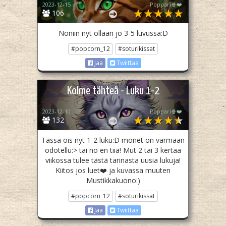
2023-12-15
Poppari🍿❤️
106
Noniin nyt ollaan jo 3-5 luvussa:D
#popcorn_12
#soturikissat
Jaa
Twiittaa
Kolme tähteä - Luku 1-2
2023-12-10
Poppari🍿❤️
132
Tässä ois nyt 1-2 luku:D monet on varmaan
odotellu:> tai no en tiiä! Mut 2 tai 3 kertaa
viikossa tulee tästä tarinasta uusia lukuja!
Kiitos jos luet❤️ ja kuvassa muuten
Mustikkakuono:)
#popcorn_12
#soturikissat
Jaa
Twiittaa