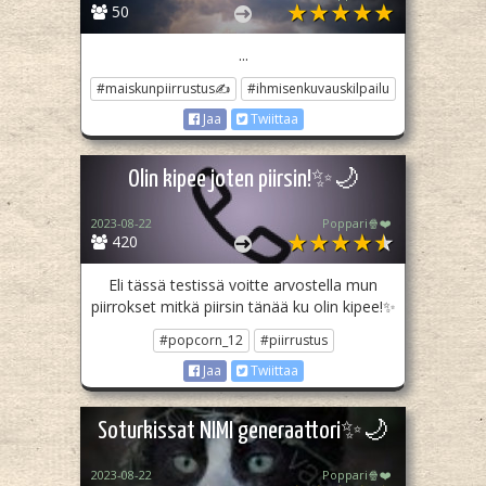
50
...
#maiskunpiirrustus✍️
#ihmisenkuvauskilpailu
Jaa
Twiittaa
Olin kipee joten piirsin!✨🌙
2023-08-22
Poppari🍿❤️
420
Eli tässä testissä voitte arvostella mun
piirrokset mitkä piirsin tänää ku olin kipee!✨
#popcorn_12
#piirrustus
Jaa
Twiittaa
Soturkissat NIMI generaattori✨🌙
2023-08-22
Poppari🍿❤️