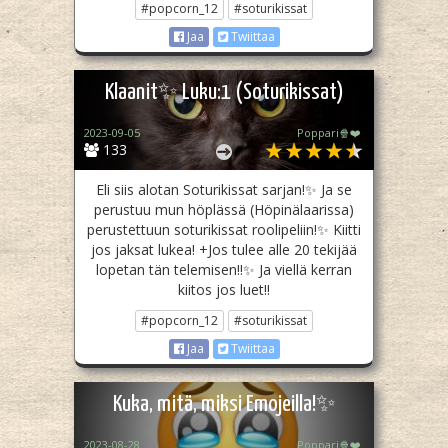
#popcorn_12
#soturikissat
Jaa
Twiittaa
Klaanit✨ Luku:1 (Soturikissat)
2023-09-05
Poppari🍿❤️
133
Eli siis alotan Soturikissat sarjan!✨ Ja se
perustuu mun höplässä (Höpinälaarissa)
perustettuun soturikissat roolipeliin!✨ Kiitti
jos jaksat lukea! +Jos tulee alle 20 tekijää
lopetan tän telemisen!!✨ Ja viellä kerran
kiitos jos luet!!
#popcorn_12
#soturikissat
Jaa
Twiittaa
Kuka, mitä, miksi Emojeilla!✨
2023-08-28
Poppari🍿❤️