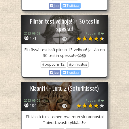
Jaa
Twiittaa
Piirrän testivelhoja!✨ 30 testin
spessu!
2023-09-08
Poppari🍿❤️
171
Eli tässä testissä piirsin 13 velhoa! Ja tää on
30 testin spessu!✨😱😱
#popcorn_12
#piirrustus
Jaa
Twiittaa
Klaanit✨ Luku:2 (Soturikissat)
2023-09-06
Poppari🍿❤️
104
Eli tässä tulis toinen osa mun sk tarinasta!
Toivottavasti tykkäät!✨