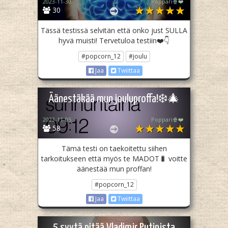
2023-11-30
Poppari🍿❤️
30
Tässä testissä selvitän että onko just SULLA
hyvä muisti! Tervetuloa testiin❤️👇
#popcorn_12
#joulu
Jaa
Twiittaa
Äänestäkää mun jouluproffa!❄️🎄
2023-11-05
Poppari🍿❤️
58
Tämä testi on taekoitettu siihen
tarkoitukseen että myös te MADOT🐛 voitte
äänestää mun proffan!
#popcorn_12
Jaa
Twiittaa
5 syytä pitää Vladimir Putinista