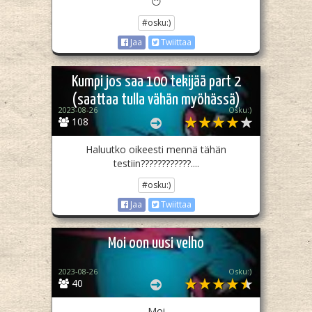
😶
#osku:)
Jaa
Twiittaa
Kumpi jos saa 100 tekijää part 2
(saattaa tulla vähän myöhässä)
2023-08-26
Osku:)
108
Haluutko oikeesti mennä tähän
testiin????????????....
#osku:)
Jaa
Twiittaa
Moi oon uusi velho
2023-08-26
Osku:)
40
Moi