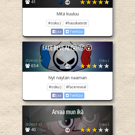
41
Mitä kuuluu
#osku:)
#hauskatesti
Jaa
Twiittaa
FACE REVEAL😮🙂😮
2024-06-16
Osku:)
654
Nyt näytän naaman
#osku:)
#facereveal
Jaa
Twiittaa
Arvaa mun ikä
2024-03-23
Osku:)
40