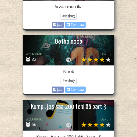
Arvaa mun ikä
#osku:)
Jaa
Twiittaa
Ootko noob
2023-10-01
Osku:)
82
Noob
#osku):
Jaa
Twiittaa
Kumpi. jos saa 200 tekijää part 3
2023-09-02
Osku:)
66
Kumpi. jos saa 200 tekijää part 3