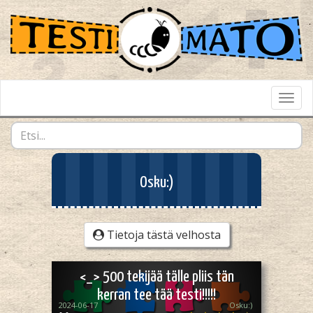
Toggl
Navig
Osku:)
Tietoja tästä velhosta
<_> 500 tekijää tälle pliis tän
kerran tee tää testi!!!!!
2024-06-17
Osku:)