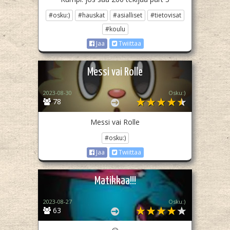
#osku:)
#hauskat
#asialliset
#tietovisat
#koulu
Jaa
Twiittaa
Messi vai Rolle
2023-08-30
Osku:)
78
Messi vai Rolle
#osku:)
Jaa
Twiittaa
Matikkaa!!!
2023-08-27
Osku:)
63