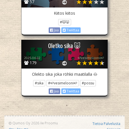
57
Kiitos kiitos
#🐱🐷
Jaa
Twiittaa
Oletko sika 🐷
2025-04-02
🍉vesimeloonii🍉
179
Olekto sika joka röhkii maatilalla 🐽
#sika
#🍉vesimelooni🍉
#possu
Jaa
Twiittaa
Qumos Oy 2026
/w
Proomu
Tietoa Palvelusta