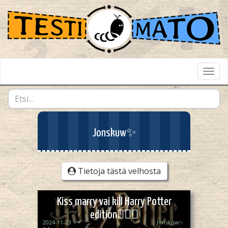
Toggl
Navig
Jonskuw✨
Tietoja tästä velhosta
Kiss marry vai kill Harry Potter
edition🧙🏼‍♀️
2024-11-23
Jonskuw✨