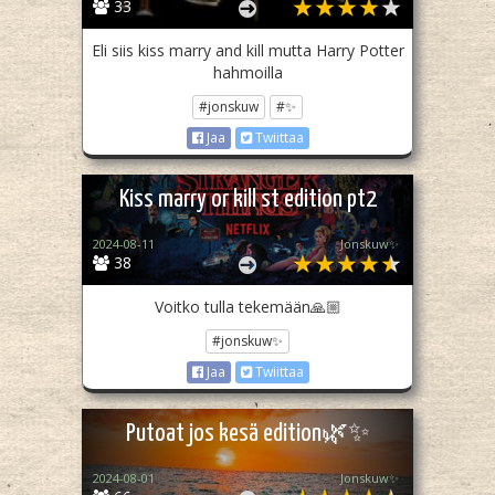
33
Eli siis kiss marry and kill mutta Harry Potter
hahmoilla
#jonskuw
#✨
Jaa
Twiittaa
Kiss marry or kill st edition pt2
2024-08-11
Jonskuw✨
38
Voitko tulla tekemään🙏🏼
#jonskuw✨
Jaa
Twiittaa
Putoat jos kesä edition🌿✨
2024-08-01
Jonskuw✨