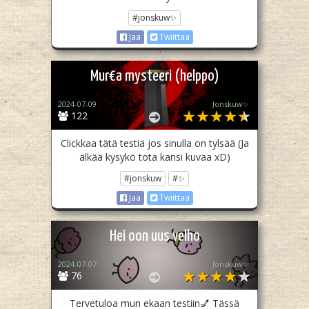
#jonskuw✨
Jaa
Twiittaa
Mur€a mysteeri (helppo)
2024-07-09
Jonskuw✨
122
Clickkaa tätä testiä jos sinulla on tylsää (Ja
älkää kysykö tota kansi kuvaa xD)
#jonskuw
#✨
Jaa
Twiittaa
Hei oon uus velho
2024-07-07
Jonskuw✨
76
Tervetuloa mun ekaan testiin💅 Tässä