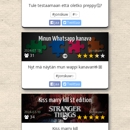
Tule testaamaan että oletko preppy🤔?
#jonskuw
#✨
Jaa
Twiittaa
Minun Whatsapp kanava
2024-07-13
Jonskuw✨
31
Nyt mä näytän mun wappi kanavan🤟🏼
#jonskuw✨
Jaa
Twiittaa
Kiss marry kill st edition
2024-07-10
Jonskuw✨
34
Kiss marry kill