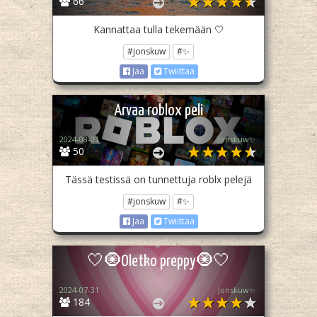
66
Kannattaa tulla tekemään 🤍
#jonskuw
#✨
Jaa
Twiittaa
Arvaa roblox peli
2024-08-01
Jonskuw✨
50
Tässä testissä on tunnettuja roblx pelejä
#jonskuw
#✨
Jaa
Twiittaa
🤍🧿Oletko preppy🧿🤍
2024-07-31
Jonskuw✨
184