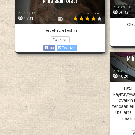
Mikä eläin olet?
2020-09-13
2633
2020-07-12
savuporo
1731
Ole
Tervetuloa testiin!
#possup
Jaa
Twiittaa
Mik
2018-07-11
1020
Tatu j
käyttäytyvä
ovatkin 
tehdään eri 
uteliaina 
maailm
#