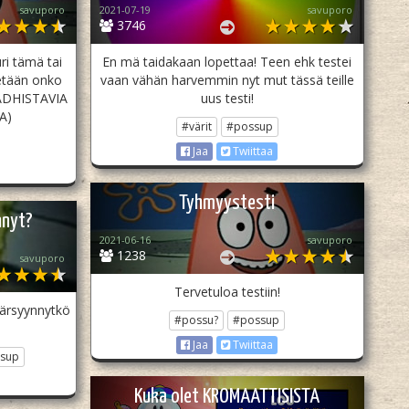
savuporo
2021-07-19
savuporo
3746
uri tämä tai
En mä taidakaan lopettaa! Teen ehk testei
tetään onko
vaan vähän harvemmin nyt mut tässä teille
Ä ADHISTAVIA
uus testi!
A)
#värit
#possup
Jaa
Twiittaa
Tyhmyystesti
nnyt?
2021-06-16
savuporo
1238
savuporo
Tervetuloa testiin!
 ärsyynnytkö
#possu?
#possup
Jaa
Twiittaa
sup
Kuka olet KROMAATTISISTA