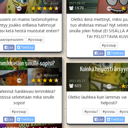
savuporo
2021-08-03
1979
usieni on mainio lastenohjelma
Oletko ikinä miettinyt, miksi ju
intyy joukko erillaisia hahmoja!
tuo ahdistaa minua? Nyt selvi
asi ketä heistä muistutat eniten?
sinulla jokin fobia! (EI SISÄLL
TAI PELOTTAVIA KUVI
aavopesusieni
#possup
#possup
Jaa
Twiittaa
Jaa
Twiittaa
mmikkieläin sinulle sopisi?
Kuinka helposti ärsyy
savuporo
2021-05-17
605
arkinnut hankkivasi lemmikkiä?
stissä selvitetään mikä sinulle
Oletko lauhkea kuin lammas vai
sopisi!
helposti?
#possup
#possu?
#possu
#pos
Jaa
Twiittaa
Jaa
Twiittaa