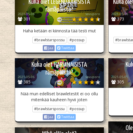
Kuka olet LEGENDAARISISTA
Kuka ole
rämäpäistä?
2021-05-06
savuporo
2021-05-06
301
373
Haha ketään ei kiinnosta tää testi mut
#brawlstarspossu
#possup
#brawlsta
Jaa
Twiittaa
Kuka olet HARVINAISISTA
Kuk
rämäpäistä?
2021-05-06
savuporo
2021-05-05
385
305
Nää mun edelliset brawletestit ei oo ollu
mitenkää kauheen hyvii joten
#brawlstarspossu
#possup
Jaa
Twiittaa
Ole