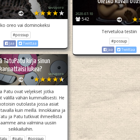
Oletko kuvan otu
savuporo
2020-07-10
542
tko oreo vai dominokeksi
Tervetuloa testiin
#possup
#possup
Jaa
Twiittaa
Jaa
Twiittaa
ä TatuPatu kirja sinun
kannattaisi lukea?
savuporo
a Patu ovat veljekset jotka
t välillä vähän kummallisesti. He
kotoisin outolasta jossa asiat
tavalla kuin meillä. Innokkaina ja
Tatu ja Patu tutkivat ihmeellistä
aamme aina valmiina uusiin
seikkailuihin.
tatu
#patu
#possup