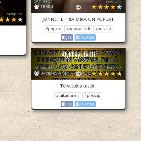
s
2021-04-22
savuporo
18304
savuporo
JONNET EI TIIÄ MIKÄ ON POPCAT
#popcat
#popcat.click
#possup
Jaa
Twiittaa
Älykkyystesti
2019-06-02
savuporo
342914
Tervetuloa testiin!
#taikadonitsi
#possup
Jaa
Twiittaa