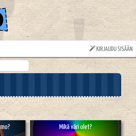
KIRJAUDU SISÄÄN
ammo?
Mikä väri olet?