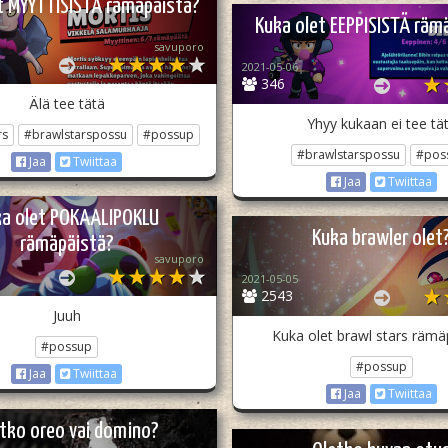
t MYYTTISISTÄ rämäpäistä?
Kuka olet EEPPISISTÄ räm
savuporo
2021-05-06
346
Älä tee tätä
Yhyy kukaan ei tee tä
rs
#brawlstarspossu
#possup
#brawlstarspossu
#pos
Jaa
Twiittaa
Jaa
Twiittaa
a olet POKAALIPOKLU
Kuka brawler olet
rämäpäistä?
savuporo
2021-05-05
2543
Juuh
Kuka olet brawl stars rämä
#possup
#possup
Jaa
Twiittaa
Jaa
Twiittaa
tko oreo vai domino?