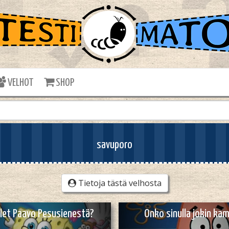
VELHOT
SHOP
savuporo
Tietoja tästä velhosta
let Paavo Pesusienestä?
Onko sinulla jokin k