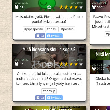
2022-02-20
savuporo
2021-08-04
514
544
Muistutatko Jyriä, Pipsaa vai kenties Pedro
Paavo Pes
ponia? Mikset testaa?
jossa esi
Mikset test
#pipsapossu
#possu
#possup
#p
Jaa
Twiittaa
Mikä kirjasarja sinulle sopisi?
Mikä le
2021-06-30
savuporo
254
2021-06-20
2127
Oletko ajatellut lukea jotakin uutta kirjaa
mutta et tiedä mitä? Ongelmasi ratkeavat
Oletko h
kun teet tämä lyhyen ja hyödyllisen testin!
Tässä te
#possup
Jaa
Twiittaa