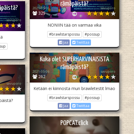
rämäpäistä?
äpäistä?
2021-05-06
savuporo
329
savuporo
NONIIN tää on varmaa vika
#brawlstarspossu
#possup
tä
Jaa
Twiittaa
sup
Kuka olet SUPERHARVINAISISTA
rämäpäistä?
?
2021-05-06
savuporo
262
savuporo
Ketään ei kiinnosta mun brawletestit lmao
#brawlstarspossu
#possup
päistä?
Jaa
Twiittaa
POPCAT.click