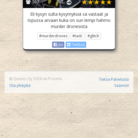
307
Eli kysyn sulta kysymyksiä sä vastaat ja
lopussa arvaan kuka on sun lempi hahmo
murder dronesista
#murderdrones
#tadc
#glitch
Jaa
Twiittaa
Qumos Oy 2026
/w
Proomu
Tietoa Palvelusta
Ota yhteyttä
Säännöt