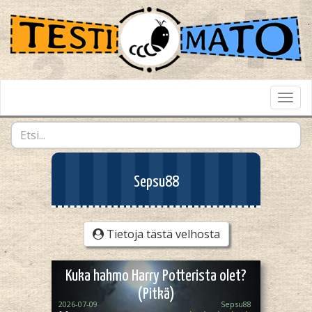
Toggl
Navig
Sepsu88
Tietoja tästä velhosta
Kuka hahmo Harry Potterista olet?
(Pitkä)
2026-07-09
Sepsu88