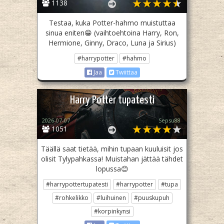
1138
Testaa, kuka Potter-hahmo muistuttaa
sinua eniten😁 (vaihtoehtoina Harry, Ron,
Hermione, Ginny, Draco, Luna ja Sirius)
#harrypotter
#hahmo
Jaa
Twiittaa
Harry Potter tupatesti
2026-07-07
Sepsu88
1051
Täällä saat tietää, mihin tupaan kuuluisit jos
olisit Tylypahkassa! Muistahan jättää tähdet
lopussa😊
#harrypottertupatesti
#harrypotter
#tupa
#rohkelikko
#luihuinen
#puuskupuh
#korpinkynsi