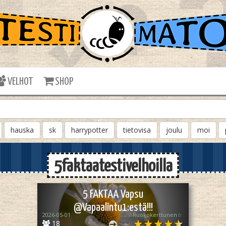
VELHOT
SHOP
hauska
sk
harrypotter
tietovisa
joulu
moi
5faktaatestivelhoilla
5 FAKTAA Vapsu
@Vapaalintu1:estä!!!
2026-05-01
☆Ruokokerttunen☆
18