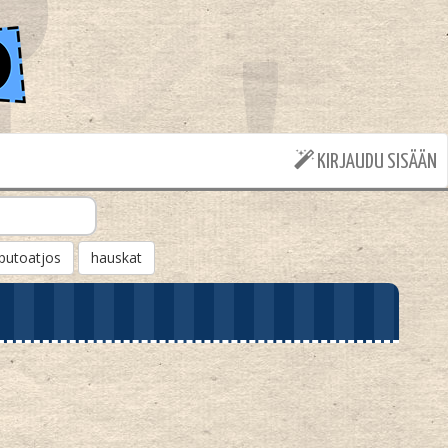
KIRJAUDU SISÄÄN
putoatjos
hauskat