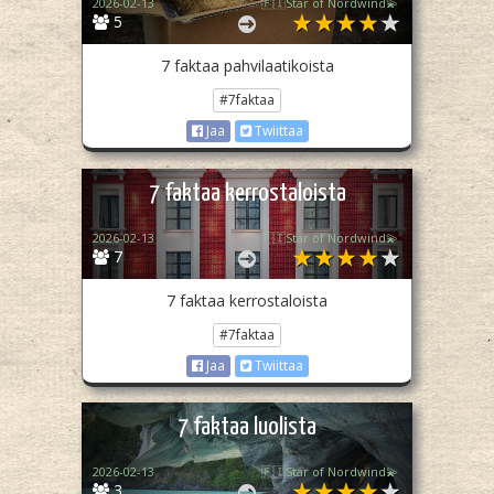
2026-02-13
🇫🇮Star of Nordwind💫
5
7 faktaa pahvilaatikoista
#7faktaa
Jaa
Twiittaa
7 faktaa kerrostaloista
2026-02-13
🇫🇮Star of Nordwind💫
7
7 faktaa kerrostaloista
#7faktaa
Jaa
Twiittaa
7 faktaa luolista
2026-02-13
🇫🇮Star of Nordwind💫
3