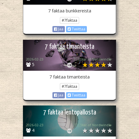
7 faktaa bunkkereista
#7faktaa
Jaa
Twiittaa
7 faktaa timanteista
2026-02-23
🇫🇮Star of Nordwind💫
5
7 faktaa timanteista
#7faktaa
Jaa
Twiittaa
7 faktaa lentopallosta
2026-02-23
🇫🇮Star of Nordwind💫
4