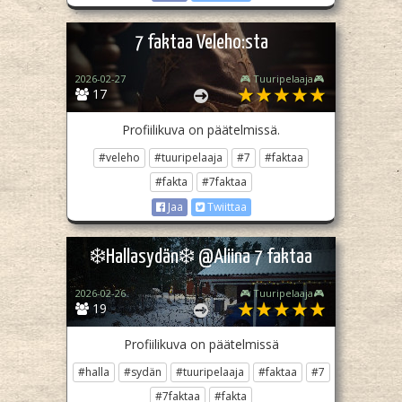
7 faktaa Veleho:sta
2026-02-27
🎮 Tuuripelaaja🎮
17
Profiilikuva on päätelmissä.
#veleho
#tuuripelaaja
#7
#faktaa
#fakta
#7faktaa
Jaa
Twiittaa
❄️Hallasydän❄️ @Aliina 7 faktaa
2026-02-26
🎮 Tuuripelaaja🎮
19
Profiilikuva on päätelmissä
#halla
#sydän
#tuuripelaaja
#faktaa
#7
#7faktaa
#fakta