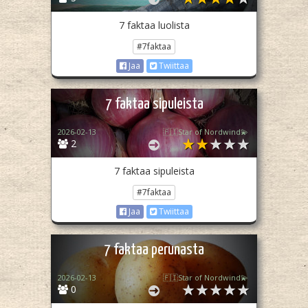
7 faktaa luolista
#7faktaa
Jaa
Twiittaa
7 faktaa sipuleista
2026-02-13
🇫🇮Star of Nordwind💫
2
7 faktaa sipuleista
#7faktaa
Jaa
Twiittaa
7 faktaa perunasta
2026-02-13
🇫🇮Star of Nordwind💫
0