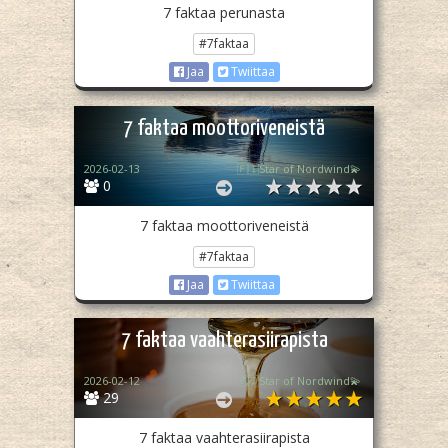
7 faktaa perunasta
#7faktaa
Jaa
Twiittaa
7 faktaa moottoriveneistä
2026-02-13
🇫🇮Star of Nordwind💫
0
7 faktaa moottoriveneistä
#7faktaa
Jaa
Twiittaa
7 faktaa vaahterasiirapista
2026-02-12
🇫🇮Star of Nordwind💫
29
7 faktaa vaahterasiirapista