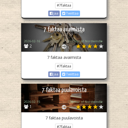
#7faktaa
Jaa
Twiittaa
7 faktaa avaimista
2026-02-16
🇫🇮Star of Nordwind💫
2
7 faktaa avaimista
#7faktaa
Jaa
Twiittaa
7 faktaa puulavoista
2026-02-15
🇫🇮Star of Nordwind💫
1
7 faktaa puulavoista
#7faktaa