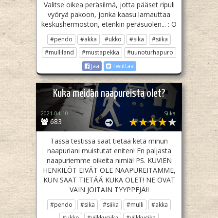
Valitse oikea peräsilmä, jotta pääset ripuli
vyöryä pakoon, jonka kaasu lamauttaa
keskushermoston, etenkin peräsuolen... : O
#pendo
#akka
#ukko
#sika
#siika
#mulliland
#mustapekka
#uunoturhapuro
Jaa
Twiittaa
Kuka meidän naapureista olet?
2021-04-10
Siika
683
Tässä testissä saat tietää ketä minun
naapuriani muistutat eniten! En paljasta
naapuriemme oikeita nimiä! PS. KUVIEN
HENKILÖT EIVÄT OLE NAAPUREITAMME,
KUN SAAT TIETÄÄ KUKA OLET! NE OVAT
VAIN JOITAIN TYYPPEJÄ!!
#pendo
#sika
#siika
#mulli
#akka
#ukko
#vilkkusiika
#vilkkusika