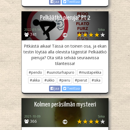
Jaa
Twiittaa
Pelkäätkö pieruja? Pt 2
2022-01-14
Siika
741
Pitkästä aikaa! Tässä on toinen osa, ja ekan
testin löytää alla olevista tägeistä! Pelkäätkö
pieruja? Ota siitä selvää seuraavissa
tilanteissa!
#pendo
#uunoturhapuro
#mustapekka
#akka
#ukko
#pieru
#pierut
#sika
Jaa
Twiittaa
Kolmen peräsilmän mysteeri
2021-10-09
Siika
366