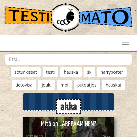
Toggl
Navig
soturikissat
testi
hauska
sk
harrypotter
tietovisa
joulu
moi
putoatjos
hauskat
akka
Mitä on LARPPAAMINEN?
2022-06-10
Siika