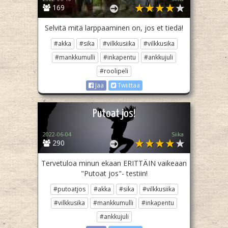
169
Selvitä mitä larppaaminen on, jos et tiedä!
#akka
#sika
#vilkkusiika
#vilkkusika
#mankkumulli
#inkapentu
#ankkujuli
#roolipeli
Jaa
Twiittaa
Putoat jos!
2022-06-04
Siika
290
Tervetuloa minun ekaan ERITTÄIN vaikeaan
"Putoat jos"- testiin!
#putoatjos
#akka
#sika
#vilkkusiika
#vilkkusika
#mankkumulli
#inkapentu
#ankkujuli