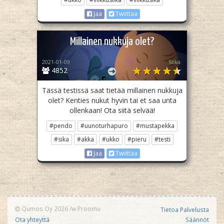
Jaa
Twiittaa
Millainen nukkuja olet?
2021-01-09
Siika
4852
Tässä testissä saat tietää millainen nukkuja
olet? Kenties nukut hyvin tai et saa unta
ollenkaan! Ota siitä selvää!
#pendo
#uunoturhapuro
#mustapekka
#sika
#akka
#ukko
#pieru
#testi
Jaa
Twiittaa
Qumos Oy 2026
/w
Proomu
Tietoa Palvelusta
Ota yhteyttä
Säännöt