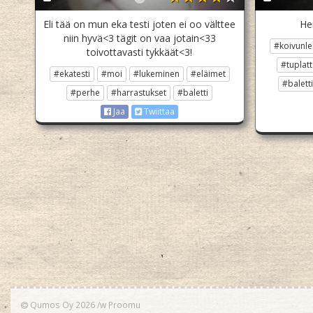
Eli tää on mun eka testi joten ei oo välttee
Hei
niin hyvä<3 tägit on vaa jotain<33
#koivunle
toivottavasti tykkäät<3!
#tuplatt
#ekatesti
#moi
#lukeminen
#eläimet
#baletti
#perhe
#harrastukset
#baletti
Jaa
Twiittaa
Qumos Oy 2026
/w
Proomu