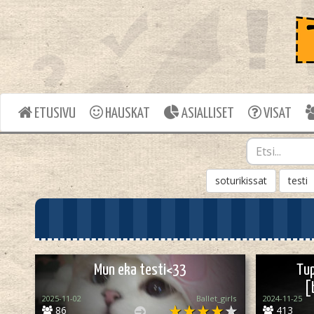
ETUSIVU
HAUSKAT
ASIALLISET
VISAT
soturikissat
testi
Mun eka testi<33
Tup
[
2025-11-02
Ballet_girls
2024-11-25
86
413