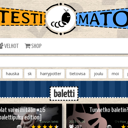
VELHOT
SHOP
hauska
sk
harrypotter
tietovisa
joulu
moi
baletti
lat vai ei mitään #16
Tunnetko baletin
balettipuku edition]
Koivun lehti
2023-11-09
♡✨️Yön
257