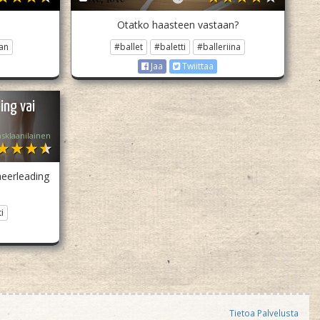
Otatko haasteen vastaan?
an
#ballet
#baletti
#balleriina
Jaa
Twiittaa
ing vai
asklaanilainen
heerleading
i
Tietoa Palvelusta