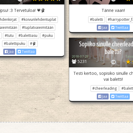
psu! :3 Tervetuloa! 💗🩰
Tänne vaan!
hdenkirjat
#koivunlehdentuplat
#baletti
#harrypotter_f
aieimitään
#tuplatvaieimitään
Jaa
Twiittaa
#tutu
#balettiasu
#puku
#balettipuku
#🩰
Sopiiko sinulle cheerlead
baletti?
Jaa
Twiittaa
2018-07-28
Taiv
5231
Testi kertoo, sopisiko sinulle c
vai baletti!
#cheerleading
#balett
Jaa
Twiittaa