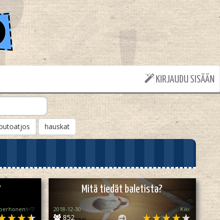
KIRJAUDU SISÄÄN
putoatjos
hauskat
?
Mitä tiedät baletista?
_perhonen✨♡
2018-12-30
Kiki
852