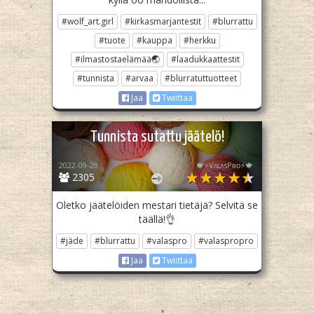
#wolf_art.girl
#kirkasmarjantestit
#blurrattu
#tuote
#kauppa
#herkku
#ilmastostaelämää🌏
#laadukkaattestit
#tunnista
#arvaa
#blurratuttuotteet
Jaa
Twiittaa
Tunnista sutattu jäätelö!
2022-09-28
🍁⚡️VᴀʟᴀsPʀᴏ⚡️🍁
2305
Oletko jäätelöiden mestari tietäjä? Selvitä se
täällä!👌
#jäde
#blurrattu
#valaspro
#valaspropro
Jaa
Twiittaa