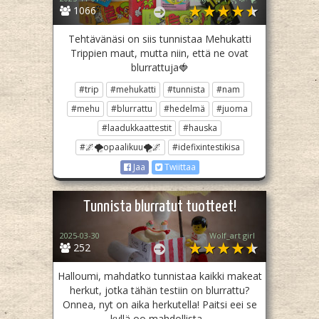
1066
Tehtävänäsi on siis tunnistaa Mehukatti
Trippien maut, mutta niin, että ne ovat
blurrattuja🍓
#trip
#mehukatti
#tunnista
#nam
#mehu
#blurrattu
#hedelmä
#juoma
#laadukkaattestit
#hauska
#🌌🌪opaalikuu🌪🌌
#idefixintestikisa
Jaa
Twiittaa
Tunnista blurratut tuotteet!
2025-03-30
Wolf_art girl ‎
252
Halloumi, mahdatko tunnistaa kaikki makeat
herkut, jotka tähän testiin on blurrattu?
Onnea, nyt on aika herkutella! Paitsi eei se
kyllä oo mahdollista...