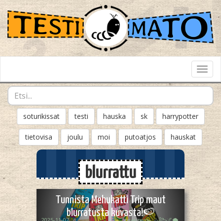
Toggl
Navig
soturikissat
testi
hauska
sk
harrypotter
tietovisa
joulu
moi
putoatjos
hauskat
blurrattu
Tunnista Mehukatti Trip maut
blurratusta kuvasta!🍉
2025-11-07
ᴏᴘᴀᴀʟɪӄᴜᴜᯓ₊ ⊹꧂🌌🌪