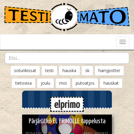
Toggl
Navig
soturikissat
testi
hauska
sk
harrypotter
tietovisa
joulu
moi
putoatjos
hauskat
elprimo
Pärjäsitkö EL PRIMOLLE tappelusta
2025-07-02
JARNO_SUPER23