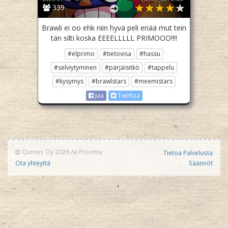
339
Brawli ei oo ehk niin hyvä peli enää mut tein
tän silti koska EEEELLLLL PRIMOOO!!!!
#elprimo
#tietovisa
#hassu
#selviytyminen
#pärjäisitkö
#tappelu
#kysymys
#brawlstars
#meemistars
Jaa
Twiittaa
Qumos Oy 2026
/w
Proomu
Tietoa Palvelusta
Ota yhteyttä
Säännöt