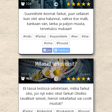
101
-Suunnittele ikiomat farkut, juuri sellaiset
kuin olet aina halunnut, valitse itse malli,
kankaan väri, lanka ja paljon muuta,
tervetuloo mukaan!
#mibi
#farkut
#suunnittele
#tee
#itse
#oma
#housut
Jaa
Twiittaa
Millaiset farkut olisit?
2021-10-27
Toukkis
469
Eli tässä testissä selvitetään, mitkä farkut
olisi, jos nyt edes olisit farkut! Olisitko
tavalliset siniset, hienot reikäfarkut vai coolit
mustat?
#farkut
#mikäolisit
#toukantesti
#housut