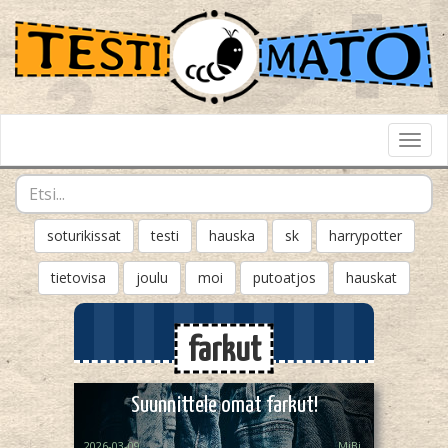
Toggl
Navig
soturikissat
testi
hauska
sk
harrypotter
tietovisa
joulu
moi
putoatjos
hauskat
farkut
Suunnittele omat farkut!
2026-03-09
MiBi