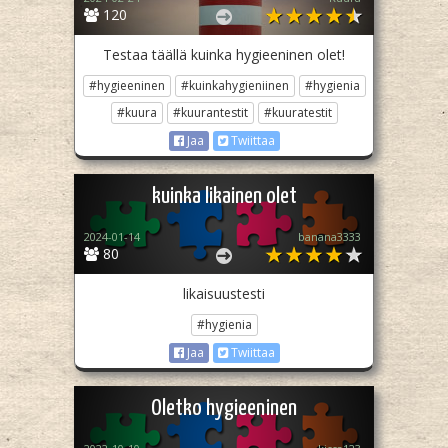
120
Testaa täällä kuinka hygieeninen olet!
#hygieeninen
#kuinkahygieniinen
#hygienia
#kuura
#kuurantestit
#kuuratestit
Jaa
Twiittaa
kuinka likainen olet
2024-01-14
banana3333
80
likaisuustesti
#hygienia
Jaa
Twiittaa
Oletko hygieeninen