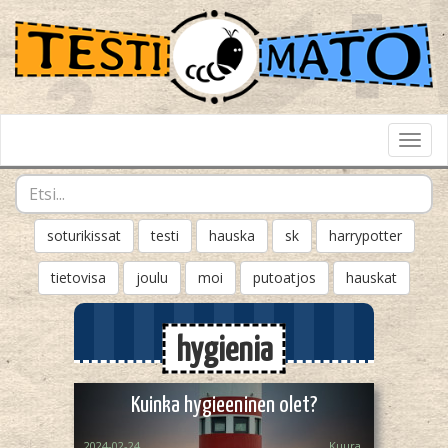
Toggl
Navig
soturikissat
testi
hauska
sk
harrypotter
tietovisa
joulu
moi
putoatjos
hauskat
hygienia
Kuinka hygieeninen olet?
2024-02-24
Kuura