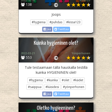
2022-10-10
kissa123
138
Joops
#hygienia
#puhdas
#kissa123
Jaa
Twiittaa
Kuinka hygieninen olet?
2022-03-21
Yönperhonen
553
Tule testaamaan tällä hauskalla testillä
kuinka HYGIENINEN olet!
#hygienia
#kuinka
#olet
#kädet
#saippua
#käsidesi
#yönperhonen
Jaa
Twiittaa
Oletko hygieeninen?