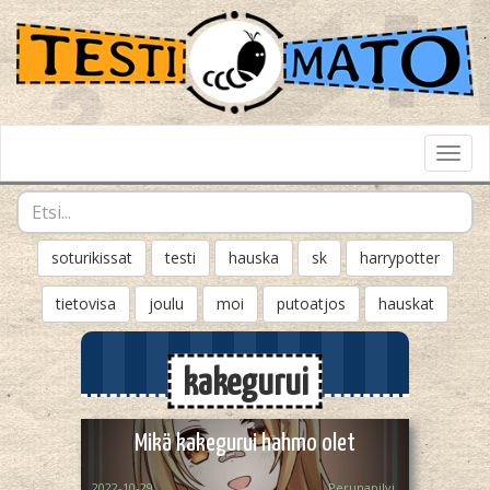
Toggl
Navig
soturikissat
testi
hauska
sk
harrypotter
tietovisa
joulu
moi
putoatjos
hauskat
kakegurui
Mikä kakegurui hahmo olet
2022-10-29
Perunapilvi