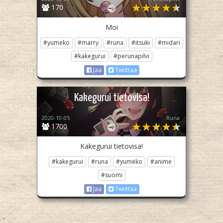
170
Moi
#yumeko
#marry
#runa
#itsuki
#midari
#kakegurui
#perunapilvi
Jaa
Twiittaa
Kakegurui tietovisa!
2020-10-05
Runa
1700
Kakegurui tietovisa!
#kakegurui
#runa
#yumeko
#anime
#suomi
Jaa
Twiittaa