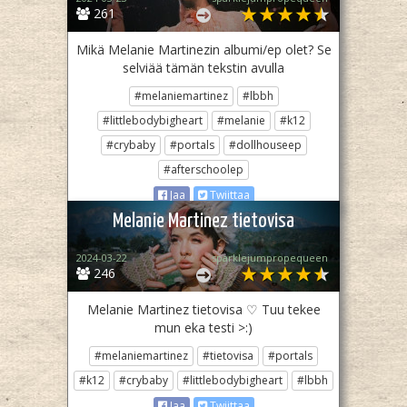
261
Mikä Melanie Martinezin albumi/ep olet? Se
selviää tämän tekstin avulla
#melaniemartinez
#lbbh
#littlebodybigheart
#melanie
#k12
#crybaby
#portals
#dollhouseep
#afterschoolep
Jaa
Twiittaa
Melanie Martinez tietovisa
2024-03-22
sparklejumpropequeen
246
Melanie Martinez tietovisa ♡ Tuu tekee
mun eka testi >:)
#melaniemartinez
#tietovisa
#portals
#k12
#crybaby
#littlebodybigheart
#lbbh
Jaa
Twiittaa