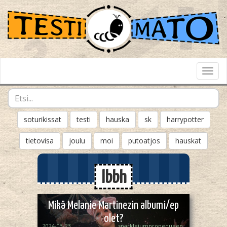
Toggl
Navig
soturikissat
testi
hauska
sk
harrypotter
tietovisa
joulu
moi
putoatjos
hauskat
lbbh
Mikä Melanie Martinezin albumi/ep
olet?
2024-03-23
sparklejumpropequeen