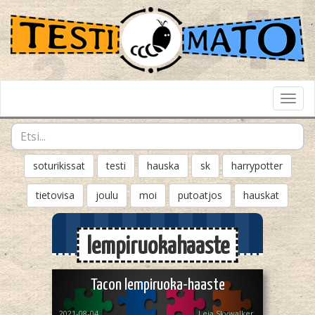
Toggl
Navig
soturikissat
testi
hauska
sk
harrypotter
tietovisa
joulu
moi
putoatjos
hauskat
lempiruokahaaste
Tacon lempiruoka-haaste
2021-08-04
Leia Skywalker