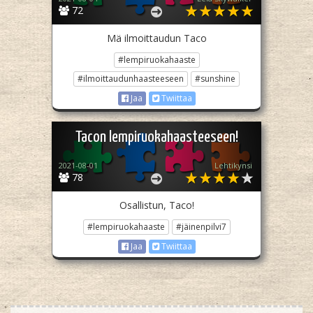
72
Mä ilmoittaudun Taco
#lempiruokahaaste
#ilmoittaudunhaasteeseen
#sunshine
Jaa
Twiittaa
Tacon lempiruokahaasteeseen!
2021-08-01
Lehtikynsi
78
Osallistun, Taco!
#lempiruokahaaste
#jäinenpilvi7
Jaa
Twiittaa