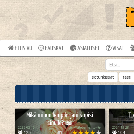
ETUSIVU
HAUSKAT
ASIALLISET
VISAT
soturikissat
testi
Mikä minun lempikirjani sopisi
Ti
sinulle? 📖
2025-05-13
💫~Tähdenlento~💫
2024-11-28
125
104