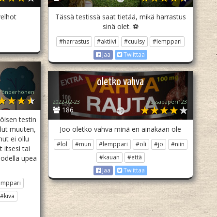
elhot
Tässä testissä saat tietää, mikä harrastus
sinä olet. ⚽
#harrastus
#aktiivi
#cuulsy
#lemppari
Jaa
Twiittaa
oletko vahva
Yönperhonen
2022-02-23
vessapaperi123
186
öisen testin
elut muuten,
Joo oletko vahva minä en ainakaan ole
t ei ollu
#lol
#mun
#lemppari
#oli
#jo
#niin
t itsesi tai
#kauan
#että
ooodella upea
Jaa
Twiittaa
emppari
#kiva