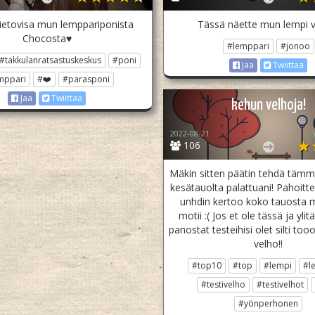
ietovisa mun lemppariponista
Tässä näette mun lempi v
Chocosta♥️
#lemppari
#jonoo
#takkulanratsastuskeskus
#poni
Jaa
Twiittaa
mppari
#❤️
#parasponi
Jaa
Twiittaa
kehun velhoja!
2022-08-21
106
Mäkin sitten päätin tehdä tämm
kesätauolta palattuani! Pahoitt
unhdin kertoo koko tauosta mu
motii :( Jos et ole tässä ja ylitä
panostat testeihisi olet silti to
velho!!
#top10
#top
#lempi
#l
#testivelho
#testivelhot
#yönperhonen