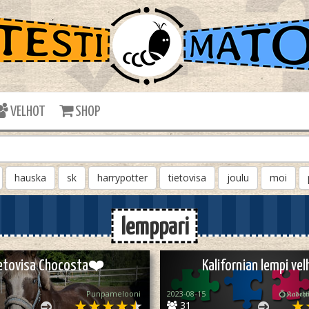
VELHOT
SHOP
hauska
sk
harrypotter
tietovisa
joulu
moi
lemppari
etovisa Chocosta❤️
Kalifornian lempi vel
Punpamelooni
2023-08-15
💍𝕶𝖆𝖉𝖊𝖍𝖙𝖎
31