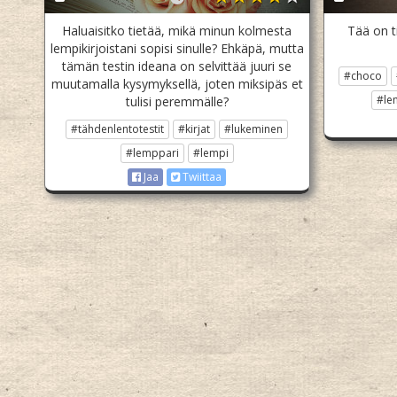
Haluaisitko tietää, mikä minun kolmesta
Tää on t
lempikirjoistani sopisi sinulle? Ehkäpä, mutta
tämän testin ideana on selvittää juuri se
#choco
muutamalla kysymyksellä, joten miksipäs et
#le
tulisi peremmälle?
#tähdenlentotestit
#kirjat
#lukeminen
#lemppari
#lempi
Jaa
Twiittaa