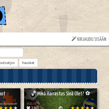
KIRJAUDU SISÄÄN
putoatjos
hauskat
hot
🏀 Mikä Harrastus Sinä Olet? ⚽
𝖛𝖆 𝕶𝖆𝖑𝖎𝖋𝖔𝖗𝖓𝖎𝖆💎
2022-12-10
Cuulsy
3485