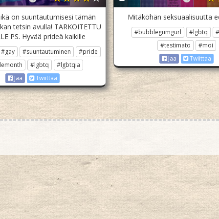
mikä on suuntautumisesi tämän
Mitäköhän seksuaalisuutta e
skan tetsin avulla! TARKOITETTU
#bubblegumgurl
#lgbtq
#
LE PS. Hyvää prideä kaikille
#testimato
#moi
#gay
#suuntautuminen
#pride
Jaa
Twiittaa
demonth
#lgbtq
#lgbtqia
Jaa
Twiittaa