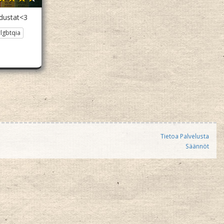
dustat<3
lgbtqia
Tietoa Palvelusta
Säännöt