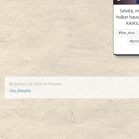
Selvitä, 
hullun hau
KAIKIL
#hei_moi
#pri
Qumos Oy 2026
/w
Proomu
Ota yhteyttä