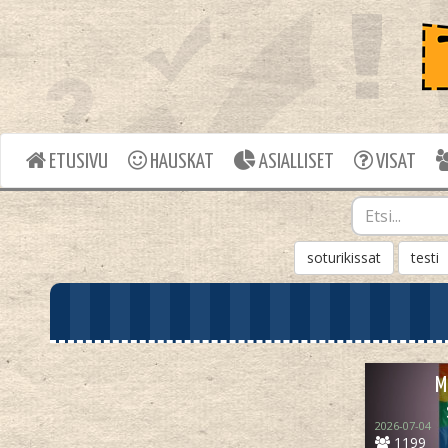
ETUSIVU
HAUSKAT
ASIALLISET
VISAT
soturikissat
testi
M
2026-07-04
1199