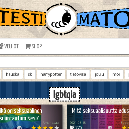
VELHOT
SHOP
hauska
sk
harrypotter
tietovisa
joulu
moi
lgbtqia
ikä on seksuaalinen
Mitä seksuaalisuutta edu
suuntautumisesi?
Amandaaa
2021-05-18
Bubbl
775