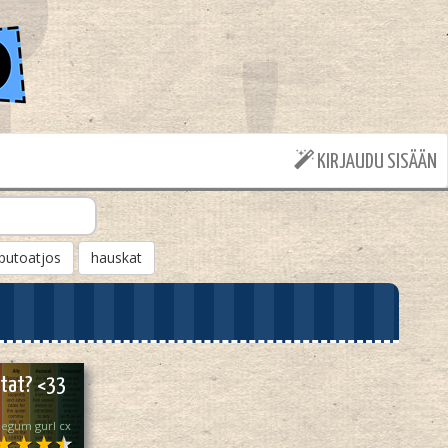
KIRJAUDU SISÄÄN
putoatjos
hauskat
stat? <33
egum gurl cx