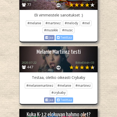
2024-01-10
. +Liv + .
77
Eli vimmeistele sanoitukset :)
#melanie
#martinez
#melody
#mel
#musiikki
#music
Jaa
Twiittaa
Melanie Martinez testi
2020-07-22
BillieEilish<33
447
Testaa, oletko oikeasti Crybaby
#melaniemartinez
#melanie
#martinez
#crybaby
Jaa
Twiittaa
Kuka K-12 elokuvan hahmo olet?