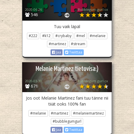
2020-06-26
Bubblegum gurl cx
546
Tuu vaik läpäl
#222
#k12
#crybaby
#mel
#melanie
#martinez
#stream
Jaa
Twiittaa
Melanie Martinez tietovisa:)
2020-03-30
Bubblegum gurl cx
671
Jos oot Melanie Martinez fani tuu tänne nii
tiiät ooks 100% fan
#melanie
#martinez
#melaniemartinez
#bubblegumgurl
Jaa
Twiittaa