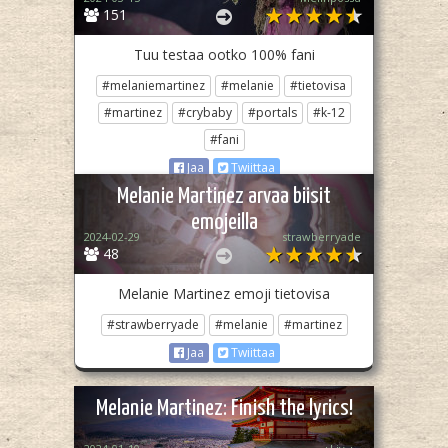
151
Tuu testaa ootko 100% fani
#melaniemartinez
#melanie
#tietovisa
#martinez
#crybaby
#portals
#k-12
#fani
Jaa
Twiittaa
Melanie Martinez arvaa biisit
emojeilla
2024-02-29
strawberryade
48
Melanie Martinez emoji tietovisa
#strawberryade
#melanie
#martinez
Jaa
Twiittaa
Melanie Martinez: Finish the lyrics!