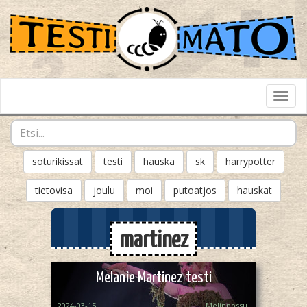
Toggl
Navig
soturikissat
testi
hauska
sk
harrypotter
tietovisa
joulu
moi
putoatjos
hauskat
martinez
Melanie Martinez testi
2024-03-15
Melinpossu