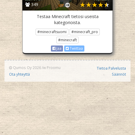
349
Testaa Minecraft tietosi useista
kategorioista.
#minecraftsuomi
#minecraft_pro
#minecraft
Jaa
Twiittaa
Qumos Oy 2026
/w
Proomu
Tietoa Palvelusta
Ota yhteyttä
Säännöt