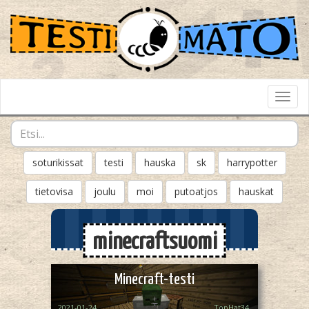
Toggl
Navig
soturikissat
testi
hauska
sk
harrypotter
tietovisa
joulu
moi
putoatjos
hauskat
minecraftsuomi
Minecraft-testi
2021-01-24
TopHat34