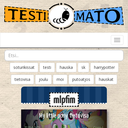
Toggl
Navig
soturikissat
testi
hauska
sk
harrypotter
tietovisa
joulu
moi
putoatjos
hauskat
mlpfim
My little pony tietovisa
2020-07-29
Copp-I