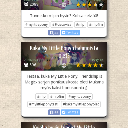
2088
Tunnetko mlp:n hyvin? Kohta selviää!
#mylittlepony
#@tietovisa
#mlp
#mlpfim
Jaa
Twiittaa
Kuka My Little Ponyn hahmoista
olet?
2020-06-11
Pegasis
596
Testaa, kuka My Little Pony: Friendship is
Magic- sarjan ponikuusikosta olet! Mukana
myös kaksi bonusponia ;)
#mlp
#mlpfim
#mylittlepony
#mylittleponytesti
#kukamylittleponyolet
Jaa
Twiittaa