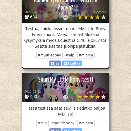
Kuinka hyvin tunnet My Little
Ponyn?
2020-04-27
Pegasis
684
Testaa, kuinka hyvin tunnet My Little Pony:
Friendship is Magic- sarjan! Mukana
kysymyksiä myös Equestria Girls- elokuvista!
Saatta sisältää juonipaljastuksia.
#mylittlepony
#mlp
#mlpfim
Jaa
Twiittaa
Suuri My Little Pony testi
2020-03-12
Giganttimursu
4007
Tässä testissä saat selville tiedätkö paljoa
MLP:stä
#mlp
#mylittlepony
#mlpfim