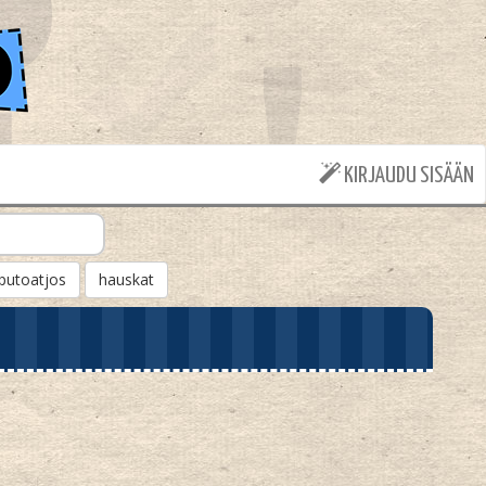
KIRJAUDU SISÄÄN
putoatjos
hauskat