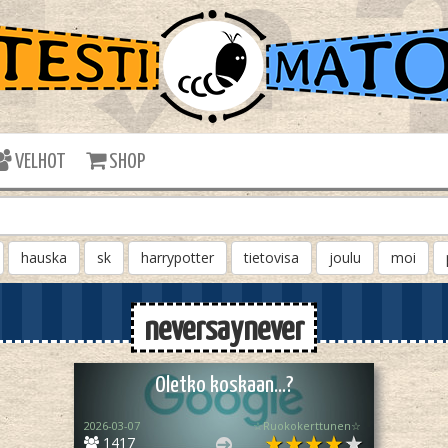
VELHOT
SHOP
hauska
sk
harrypotter
tietovisa
joulu
moi
neversaynever
Oletko koskaan...?
2026-03-07
☆Ruokokerttunen☆
1417