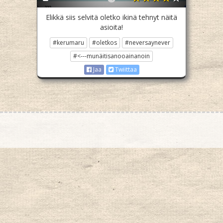
Elikkä siis selvitä oletko ikinä tehnyt näitä
asioita!
#kerumaru
#oletkos
#neversaynever
#<---munäitisanooainanoin
Jaa
Twiittaa