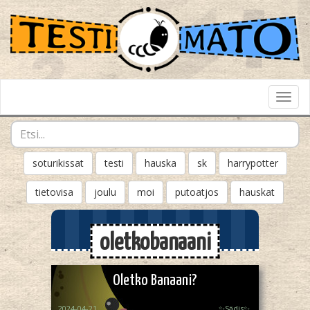
Toggl
Navig
soturikissat
testi
hauska
sk
harrypotter
tietovisa
joulu
moi
putoatjos
hauskat
oletkobanaani
Oletko Banaani?
2024-04-21
✨️Sädis✨️