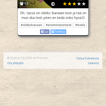
93
Öh.. tässä on oletko Banaani testi ja tää on
mun eka testi joten en tiedä onko hyvä:D
#oletkobanaani
#ensimmäinentesti
#testila
Jaa
Twiittaa
Qumos Oy 2026
/w
Proomu
Tietoa Palvelusta
Ota yhteyttä
Säännöt