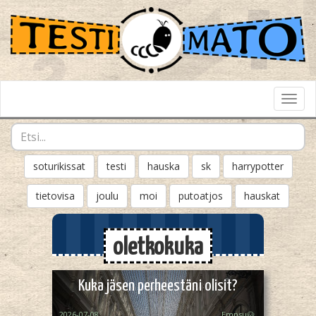
Toggl
Navig
soturikissat
testi
hauska
sk
harrypotter
tietovisa
joulu
moi
putoatjos
hauskat
oletkokuka
Kuka jäsen perheestäni olisit?
2026-07-08
Empsu🐶