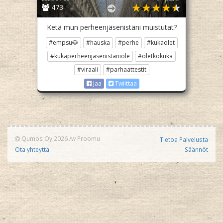
473
Ketä mun perheenjäsenistäni muistutat?
#empsu🐶
#hauska
#perhe
#kukaolet
#kukaperheenjäsenistäniole
#oletkokuka
#viraali
#parhaattestit
Jaa
Twiittaa
Qumos Oy 2026
/w
Proomu
Tietoa Palvelusta
Ota yhteyttä
Säännöt