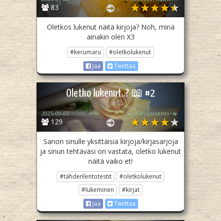
83
Oletkos lukenut näitä kirjoja? Noh, minä
ainakin olen X3
#kerumaru
#oletkolukenut
Jaa
Twiittaa
Oletko lukenut..? 📖 #2
2025-09-03
💫~Tähdenlento~💫
129
Sanon sinulle yksittäisiä kirjoja/kirjasarjoja
ja sinun tehtäväsi on vastata, oletko lukenut
näitä vaiko et!
#tähdenlentotestit
#oletkolukenut
#lukeminen
#kirjat
Jaa
Twiittaa