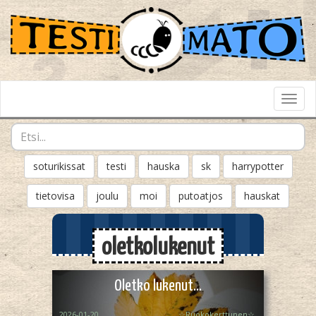
Toggl
Navig
soturikissat
testi
hauska
sk
harrypotter
tietovisa
joulu
moi
putoatjos
hauskat
oletkolukenut
Oletko lukenut...
2026-01-20
☆Ruokokerttunen☆