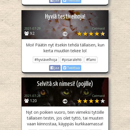
Jaa
Twiittaa
Hyviä testivelhoja!
2021-07-29
Catmaid
92
Moi! Päätin nyt itsekin tehdä tällaisen, kun
kerta muutkin tekee lol
#hyviävelhoja
#pisaralehti
#fami
Jaa
Twiittaa
Selvitä sk nimesi! (pojille)
2021-07-28
Catmaid
120
Nyt on poikien vuoro, tein viimeksi tytöille
tällaisen testin, jos olet tyttö, tai muuten
vaan kiinnostaa, käyppäs kurkkaamassa!