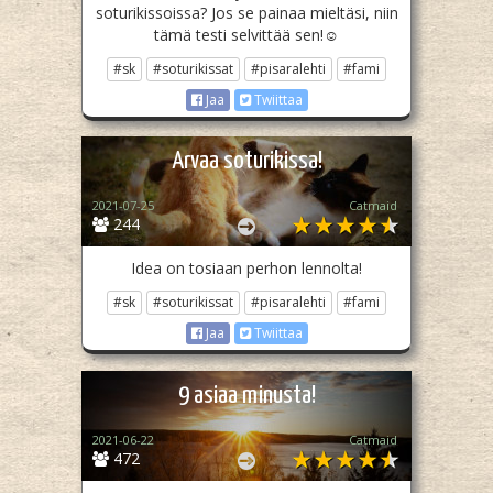
soturikissoissa? Jos se painaa mieltäsi, niin
tämä testi selvittää sen!☺️
#sk
#soturikissat
#pisaralehti
#fami
Jaa
Twiittaa
Arvaa soturikissa!
2021-07-25
Catmaid
244
Idea on tosiaan perhon lennolta!
#sk
#soturikissat
#pisaralehti
#fami
Jaa
Twiittaa
9 asiaa minusta!
2021-06-22
Catmaid
472