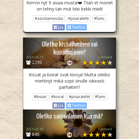
Kerron nyt 9 asiaa musta!❤️ Tiiän et monet
on tehny tän mut teki itekki mieli!
#asioitaminusta
#pisaralehti
#fami
Jaa
Twiittaa
Oletko kissaihminen vai
koiraihminen?
2021-06-15
Catmaid
2290
Kissat ja koirat ovat kivoja! Mutta oletko
miettinyt mikä sopii sinulle oikeasti
parhaiten?
#kissat
#koirat
#pisaralehti
#fami
Jaa
Twiittaa
Oletko samanlainen kun mä?
2021-03-30
Catmaid
845