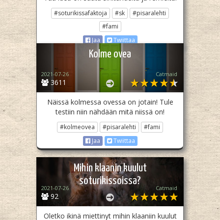
#soturikissafaktoja
#sk
#pisaralehti
#fami
Jaa
Twiittaa
Kolme ovea
2021-07-26
Catmaid
3611
Näissä kolmessa ovessa on jotain! Tule
testiin niin nähdään mitä niissä on!
#kolmeovea
#pisaralehti
#fami
Jaa
Twiittaa
Mihin klaanin kuulut
soturikissoissa?
2021-07-26
Catmaid
92
Oletko ikinä miettinyt mihin klaaniin kuulut