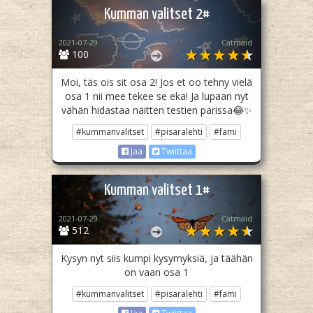
Kumman valitset 2#
2021-07-29
Catmaid
100
Moi, täs ois sit osa 2! Jos et oo tehny vielä
osa 1 nii mee tekee se eka! Ja lupaan nyt
vähän hidastaa näitten testien parissa😂✨
#kummanvalitset
#pisaralehti
#fami
Jaa
Twiittaa
Kumman valitset 1#
2021-07-29
Catmaid
512
Kysyn nyt siis kumpi kysymyksiä, ja täähän
on vaan osa 1
#kummanvalitset
#pisaralehti
#fami