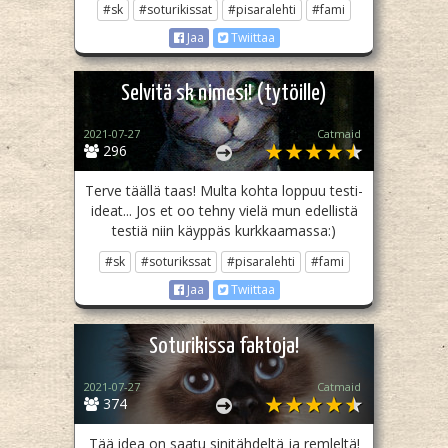
#sk
#soturikissat
#pisaralehti
#fami
Jaa
Twiittaa
Selvitä sk nimesi! (tytöille)
2021-07-27
Catmaid
296
Terve täällä taas! Multa kohta loppuu testi-
ideat... Jos et oo tehny vielä mun edellistä
testiä niin käyppäs kurkkaamassa:)
#sk
#soturikssat
#pisaralehti
#fami
Jaa
Twiittaa
Soturikissa faktoja!
2021-07-27
Catmaid
374
Tää idea on saatu sinitähdeltä ja remleltä!