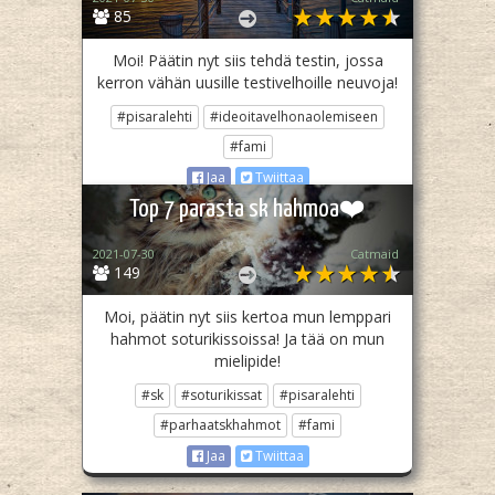
85
Moi! Päätin nyt siis tehdä testin, jossa
kerron vähän uusille testivelhoille neuvoja!
#pisaralehti
#ideoitavelhonaolemiseen
#fami
Jaa
Twiittaa
Top 7 parasta sk hahmoa❤️
2021-07-30
Catmaid
149
Moi, päätin nyt siis kertoa mun lemppari
hahmot soturikissoissa! Ja tää on mun
mielipide!
#sk
#soturikissat
#pisaralehti
#parhaatskhahmot
#fami
Jaa
Twiittaa