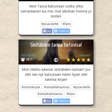
Moi! Tässä katsotaan ootko yhtä
samanlainen kui mä, mut eiköhän mennä jo
testiin!
#pisaralehti
#fami
Jaa
Twiittaa
Sinitähden tarina tietovisa!
2021-03-26
Catmaid
387
Moi! Oletko lukenut sinitähden tarinan? Jos
olet niin nyt katsotaan miten hyvin olet
lukenut kirjan!
#soturikissat
#sinitähtikisumisu
#pisaralehti
#sinitähdentarina
#fami
Jaa
Twiittaa