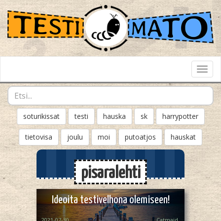
Toggl
Navig
soturikissat
testi
hauska
sk
harrypotter
tietovisa
joulu
moi
putoatjos
hauskat
pisaralehti
Ideoita testivelhona olemiseen!
2021-07-30
Catmaid