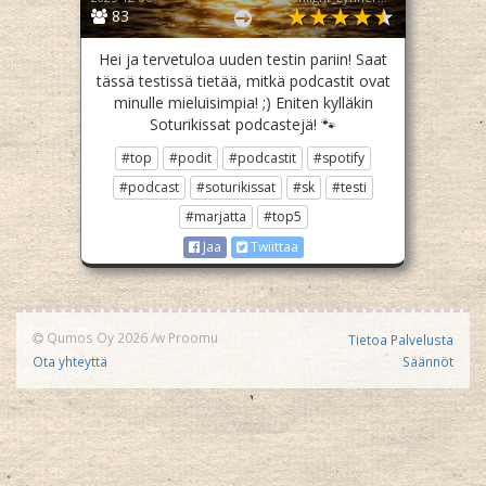
83
Hei ja tervetuloa uuden testin pariin! Saat
tässä testissä tietää, mitkä podcastit ovat
minulle mieluisimpia! ;) Eniten kylläkin
Soturikissat podcastejä! 🐾
#top
#podit
#podcastit
#spotify
#podcast
#soturikissat
#sk
#testi
#marjatta
#top5
Jaa
Twiittaa
Qumos Oy 2026
/w
Proomu
Tietoa Palvelusta
Ota yhteyttä
Säännöt