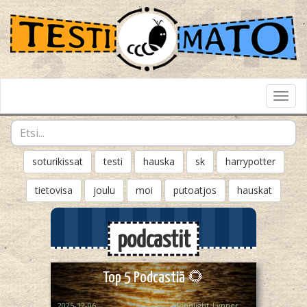
Toggl
Navig
soturikissat
testi
hauska
sk
harrypotter
tietovisa
joulu
moi
putoatjos
hauskat
podcastit
Top 5 Podcastiä 🌻
2025-12-06
꧁♡ Moonlight_Lynner_Lover ♡꧂